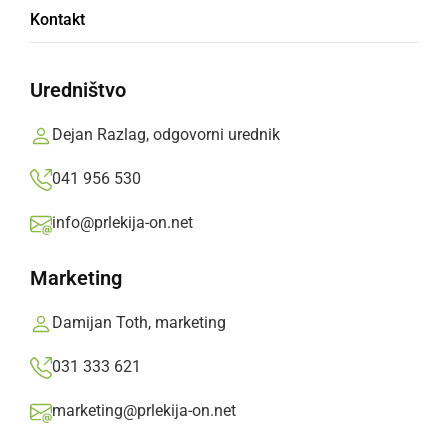
Krajevna urada bosta dva meseca zaprta
Kontakt
četrtek, 25. junij 2026 ob 09:02
Uredništvo
Dejan Razlag, odgovorni urednik
041 956 530
GOSPODARSTVO
Krajevna urada bosta začasno zaprta
info@prlekija-on.net
ponedeljek, 1. junij 2026 ob 11:56
Marketing
Damijan Toth, marketing
031 333 621
GOSPODARSTVO
marketing@prlekija-on.net
Krajevna urada bosta v četrtek zaprta