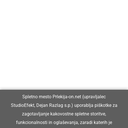
Prlekija-on.net je največji in najbolje obiskan spletni medij v
Prlekiji.
Vpisan je v razvid medijev, ki ga vodi Ministrstvo za kulturo
Republike Slovenije, pod zaporedno številko 1529.
Glavni in odgovorni urednik:
Spletno mesto Prlekija-on.net (upravljalec
Dejan Razlag
StudioEfekt, Dejan Razlag s.p.) uporablja piškotke za
info@prlekija-on.net
zagotavljanje kakovostne spletne storitve,
funkcionalnosti in oglaševanja, zaradi katerih je