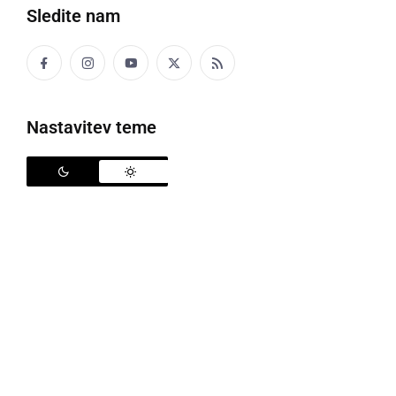
sobota, 16. maj 2026 ob 09:13
Sledite nam
GOSPODARSTVO
Nastavitev teme
Krajevna urada bosta tudi pred prazniki
zaprta
sobota, 25. april 2026 ob 09:01
GOSPODARSTVO
Krajevna urada bosta v četrtek zaprta
torek, 14. april 2026 ob 19:00