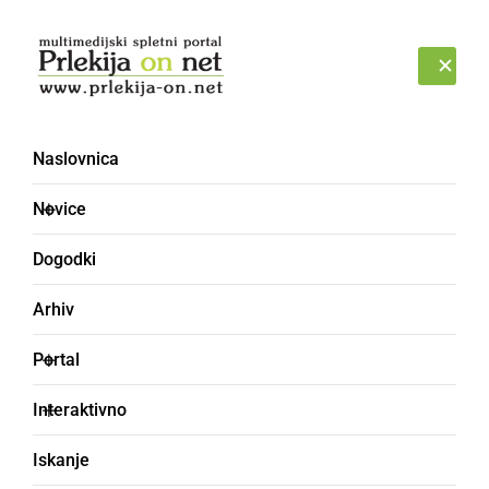
Prijava
SOBOTA, 8. AVGUST 2026
Naslovnica
Krajevni urad Razkrižje
Novice
Dogodki
Arhiv
Portal
Interaktivno
Iskanje
GOSPODARSTVO