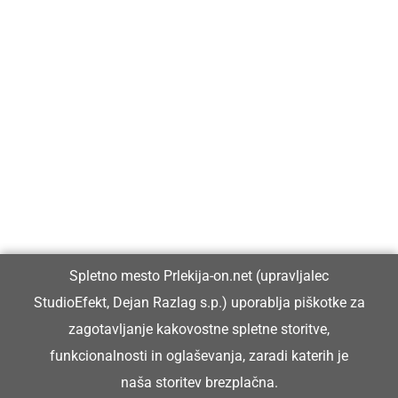
Prlekija-on.net je največji in najbolje obiskan spletni medij v
Prlekiji.
Vpisan je v razvid medijev, ki ga vodi Ministrstvo za kulturo
Republike Slovenije, pod zaporedno številko 1529.
Glavni in odgovorni urednik:
Spletno mesto Prlekija-on.net (upravljalec
Dejan Razlag
StudioEfekt, Dejan Razlag s.p.) uporablja piškotke za
info@prlekija-on.net
zagotavljanje kakovostne spletne storitve,
funkcionalnosti in oglaševanja, zaradi katerih je
naša storitev brezplačna.