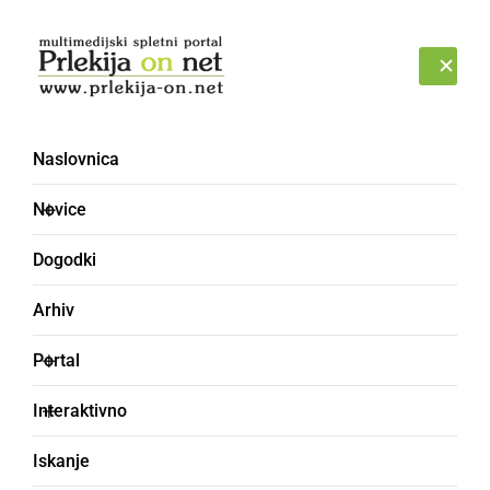
Prijava
SOBOTA, 8. AVGUST 2026
Naslovnica
kresovanje
Novice
Dogodki
Arhiv
Portal
Interaktivno
Iskanje
KULTURA IN IZOBRAŽEVANJE