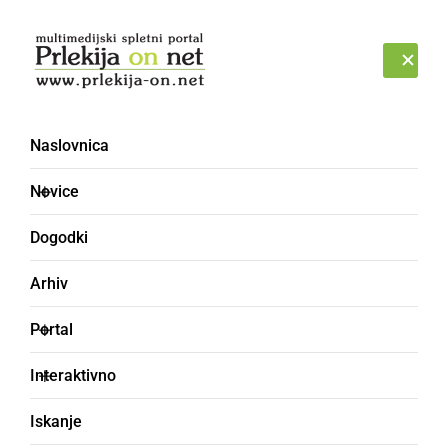
Prijava
PETEK, 7. AVGUST 2026
Naslovnica
KS Krištanci Šalinci Grlava
Novice
Dogodki
Arhiv
Portal
Interaktivno
Iskanje
NARAVA