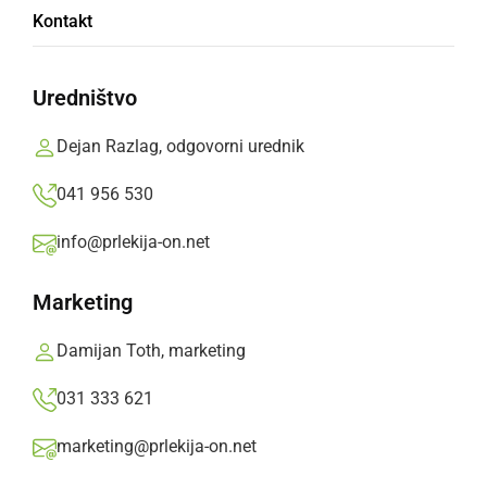
V občini Ljutomer se začenjajo pomladne
Kontakt
čistilne akcije
Uredništvo
ponedeljek, 16. marec 2026 ob 13:11
Dejan Razlag, odgovorni urednik
041 956 530
DRUŽABNO
info@prlekija-on.net
Božičkova dežela v znamenju topline,
prijateljstva in praznične čarovnije
Marketing
torek, 23. december 2025 ob 09:12
Damijan Toth, marketing
031 333 621
marketing@prlekija-on.net
DRUŽABNO