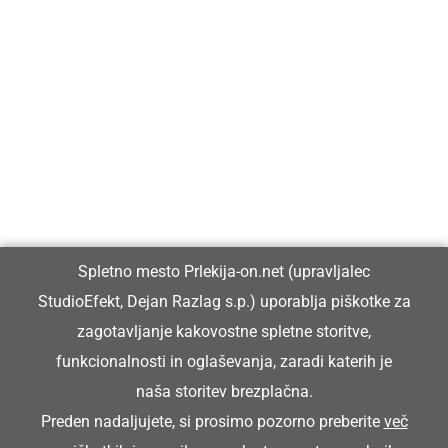
Prlekija-on.net je največji in najbolje obiskan spletni medij v
Prlekiji.
Vpisan je v razvid medijev, ki ga vodi Ministrstvo za kulturo
Republike Slovenije, pod zaporedno številko 1529.
Glavni in odgovorni urednik:
Spletno mesto Prlekija-on.net (upravljalec
Dejan Razlag
StudioEfekt, Dejan Razlag s.p.) uporablja piškotke za
info@prlekija-on.net
zagotavljanje kakovostne spletne storitve,
funkcionalnosti in oglaševanja, zaradi katerih je
naša storitev brezplačna.
Preden nadaljujete, si prosimo pozorno preberite
več