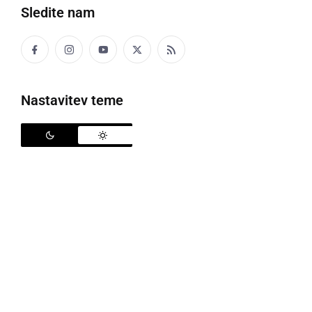
Sledite nam
Politika
Gospodarstvo
Nastavitev teme
Narava
Zanimivosti