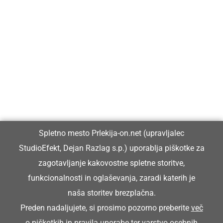
Prlekija-on.net je največji in najbolje obiskan spletni medij v
Prlekiji.
Vpisan je v razvid medijev, ki ga vodi Ministrstvo za kulturo
Republike Slovenije, pod zaporedno številko 1529.
Glavni in odgovorni urednik:
Spletno mesto Prlekija-on.net (upravljalec
Dejan Razlag
StudioEfekt, Dejan Razlag s.p.) uporablja piškotke za
info@prlekija-on.net
zagotavljanje kakovostne spletne storitve,
funkcionalnosti in oglaševanja, zaradi katerih je
naša storitev brezplačna.
Preden nadaljujete, si prosimo pozorno preberite
več
o piškotkih
in
pravila uporabe ter varstvo osebnih