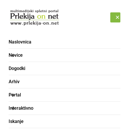
Prijava
SOBOTA, 8. AVGUST 2026
Naslovnica
kuža
Novice
Dogodki
Arhiv
Portal
Interaktivno
Iskanje
GLASBA IN FILM