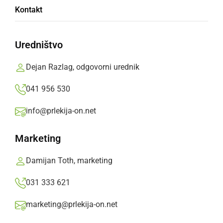
Nov skupni projekt Ditke in Ferija Lainščka:
Kontakt
v spomin na kužke, ki jih ni več tu
Uredništvo
torek, 5. oktober 2021 ob 12:18
Dejan Razlag, odgovorni urednik
041 956 530
Popularne rubrike novic
info@prlekija-on.net
Družabno
Marketing
Črna kronika
Damijan Toth, marketing
031 333 621
Kultura
marketing@prlekija-on.net
Šport