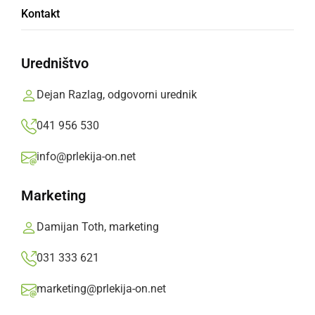
V živo: Kasaške dirke v Ljutomeru
Kontakt
nedelja, 27. avgust 2023 ob 15:30
Uredništvo
Dejan Razlag, odgovorni urednik
041 956 530
ŠPORT
Ciara TP in Mirko Gregorc zmagovalca
info@prlekija-on.net
kvalifikacij za državno prvenstvo za triletne
kasače
Marketing
nedelja, 22. avgust 2021 ob 21:21
Damijan Toth, marketing
031 333 621
marketing@prlekija-on.net
ŠPORT