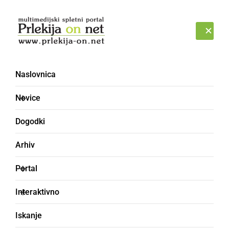
Prijava
ČETRTEK, 6. AVGUST 2026
Naslovnica
kvalifikacije
Novice
Dogodki
Arhiv
Portal
Interaktivno
Iskanje
ŠPORT