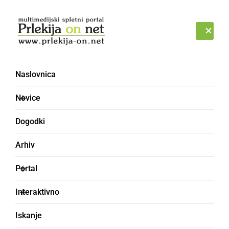
Prijava
PONEDELJEK, 10. AVGUST 2026
Naslovnica
Laser terapija
Novice
Dogodki
Arhiv
Portal
Interaktivno
Iskanje