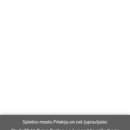
Prlekija-on.net je največji in najbolje obiskan spletni medij v
Prlekiji.
Vpisan je v razvid medijev, ki ga vodi Ministrstvo za kulturo
Republike Slovenije, pod zaporedno številko 1529.
Glavni in odgovorni urednik:
Spletno mesto Prlekija-on.net (upravljalec
Dejan Razlag