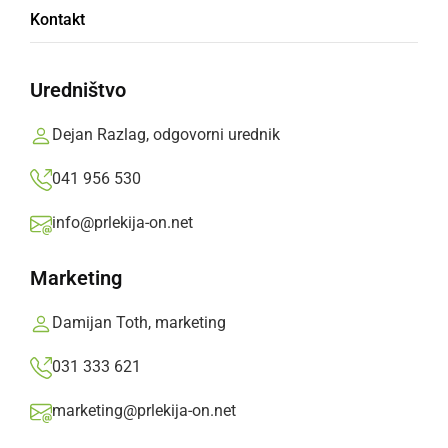
Kontakt
Uredništvo
Dejan Razlag, odgovorni urednik
KULTURA IN IZOBRAŽEVANJE
Tudi vas pesti pokanje v kolenu? Morda pa
041 956 530
je vzrok ravno to!
info@prlekija-on.net
četrtek, 23. junij 2022 ob 10:58
Marketing
Damijan Toth, marketing
Popularne rubrike novic
031 333 621
Družabno
marketing@prlekija-on.net