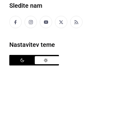
Črna kronika
Sledite nam
Kultura
Šport
Nastavitev teme
Politika
Gospodarstvo
Narava
Zanimivosti