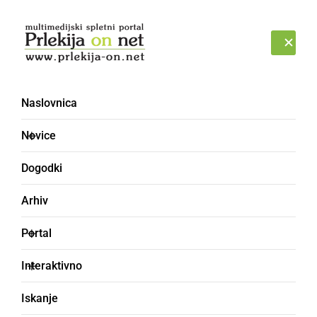
Prijava
NEDELJA, 9. AVGUST 2026
Naslovnica
letališče Rakičan
Novice
Dogodki
Arhiv
Portal
Interaktivno
Iskanje
KULTURA IN IZOBRAŽEVANJE