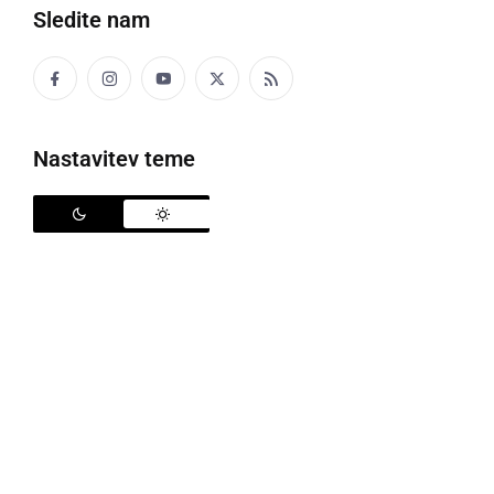
Sledite nam
Črna kronika
Kultura
Nastavitev teme
Šport
Politika
Gospodarstvo
Narava
Zanimivosti