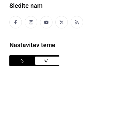
KULTURA IN IZOBRAŽEVANJE
Sledite nam
Prikaz »reševanje utopljenca« si je ogledala
velika množica kopalcev
sreda, 1. avgust 2018 ob 18:43
Nastavitev teme
DRUŽABNO
V kopaliških igrah Lotmerk na vodi se je
pomerilo 14 ekip
nedelja, 29. julij 2018 ob 22:23