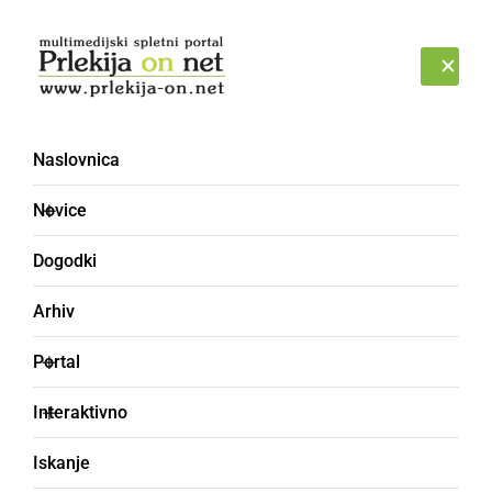
Prijava
NEDELJA, 9. AVGUST 2026
Naslovnica
Letno kopališče Ljutomer
Novice
[2]
Dogodki
Arhiv
Portal
Interaktivno
Iskanje