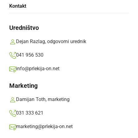
Kontakt
DRUŽABNO
Prihaja vročinski val, ohladite se lahko na
Uredništvo
ljutomerskem bazenu
ponedeljek, 24. junij 2019 ob 12:42
Dejan Razlag, odgovorni urednik
041 956 530
info@prlekija-on.net
DRUŽABNO
Marketing
V Prlekiji se odpira kopalna sezona
Damijan Toth, marketing
četrtek, 6. junij 2019 ob 13:43
031 333 621
marketing@prlekija-on.net