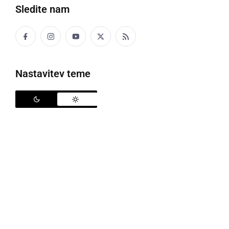
Sledite nam
KULTURA IN IZOBRAŽEVANJE
Znani so finalisti rekordne 17. mednarodne
likovne nagrade Ex-tempore Ptuj Karneval
četrtek, 20. februar 2025 ob 19:03
Nastavitev teme
NAJMLAJŠI
Teden otroka in likovna kolonija »Otrok
nepopisan list«
sobota, 12. oktober 2024 ob 18:26