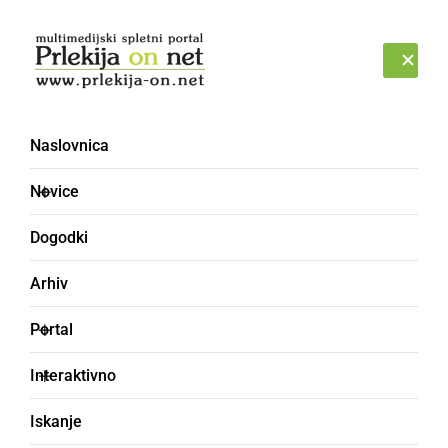
Prijava
PONEDELJEK, 10. AVGUST 2026
Naslovnica
likovna kolonija
Novice
Dogodki
Arhiv
Portal
Interaktivno
Iskanje
NAJMLAJŠI