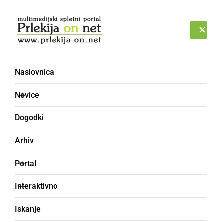
Prijava
SOBOTA, 8. AVGUST 2026
Naslovnica
Ljutomerske vedute
Novice
Dogodki
Arhiv
Portal
Interaktivno
Iskanje
KULTURA IN IZOBRAŽEVANJE