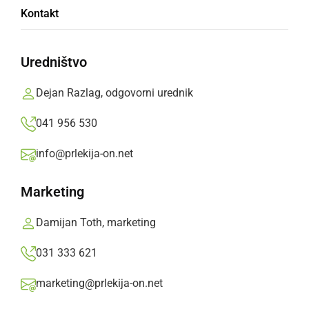
Noč čarovnic v Gančanih
Kontakt
petek, 31. oktober 2014 ob 08:08
Uredništvo
Dejan Razlag, odgovorni urednik
Popularne rubrike novic
041 956 530
Družabno
info@prlekija-on.net
Marketing
Črna kronika
Damijan Toth, marketing
Kultura
031 333 621
Šport
marketing@prlekija-on.net