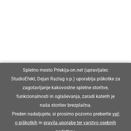
Prlekija-on.net je največji in najbolje obiskan spletni medij v
Prlekiji.
Vpisan je v razvid medijev, ki ga vodi Ministrstvo za kulturo
Republike Slovenije, pod zaporedno številko 1529.
Glavni in odgovorni urednik:
Spletno mesto Prlekija-on.net (upravljalec
Dejan Razlag
StudioEfekt, Dejan Razlag s.p.) uporablja piškotke za
info@prlekija-on.net
zagotavljanje kakovostne spletne storitve,
funkcionalnosti in oglaševanja, zaradi katerih je
naša storitev brezplačna.
Preden nadaljujete, si prosimo pozorno preberite
več
o piškotkih
in
pravila uporabe ter varstvo osebnih
© Prlekija-on.net | 2005 - 2026 | Vse pravice pridržane |