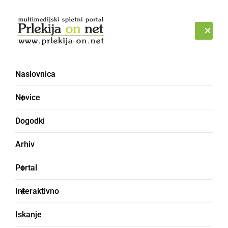
Prijava
ČETRTEK, 6. AVGUST 2026
Naslovnica
manjkalo
Novice
Dogodki
Arhiv
Portal
Interaktivno
Iskanje
NAJMLAJŠI