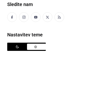
Sledite nam
Politika
Gospodarstvo
Nastavitev teme
Narava
Zanimivosti