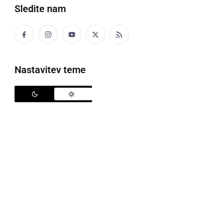
Sledite nam
Družabno
Črna kronika
Nastavitev teme
Kultura
Šport
Politika
Gospodarstvo
Narava