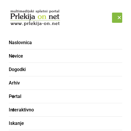
Prijava
ČETRTEK, 6. AVGUST 2026
Naslovnica
Martinov vlak
Novice
Dogodki
Arhiv
Portal
Interaktivno
Iskanje
DRUŽABNO