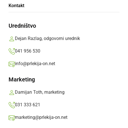
Kontakt
Uredništvo
Dejan Razlag, odgovorni urednik
041 956 530
DRUŽABNO
Martinovanje pri Svetem Tomažu
info@prlekija-on.net
nedelja, 11. november 2018 ob 10:19
Marketing
Damijan Toth, marketing
Popularne rubrike novic
031 333 621
Družabno
marketing@prlekija-on.net