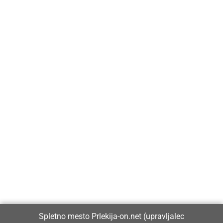
Prlekija-on.net je največji in najbolje obiskan spletni medij v
Prlekiji.
Vpisan je v razvid medijev, ki ga vodi Ministrstvo za kulturo
Republike Slovenije, pod zaporedno številko 1529.
Glavni in odgovorni urednik:
Spletno mesto Prlekija-on.net (upravljalec
Dejan Razlag