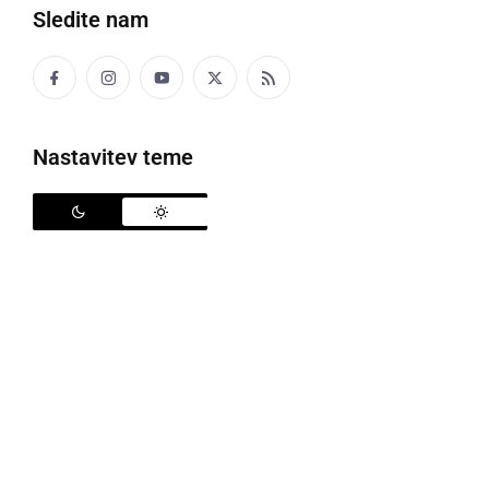
Sledite nam
Črna kronika
Kultura
Nastavitev teme
Šport
Politika
Gospodarstvo
Narava
Zanimivosti