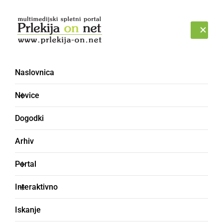
Prijava
PONEDELJEK, 10. AVGUST 2026
Naslovnica
Martinovo po
Novice
Tomaževsko
Dogodki
Arhiv
Portal
Interaktivno
Iskanje