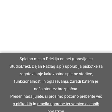
Prlekija-on.net je največji in najbolje obiskan spletni medij v
Prlekiji.
Vpisan je v razvid medijev, ki ga vodi Ministrstvo za kulturo
Republike Slovenije, pod zaporedno številko 1529.
Glavni in odgovorni urednik:
Spletno mesto Prlekija-on.net (upravljalec
Dejan Razlag
StudioEfekt, Dejan Razlag s.p.) uporablja piškotke za
info@prlekija-on.net
zagotavljanje kakovostne spletne storitve,
funkcionalnosti in oglaševanja, zaradi katerih je
naša storitev brezplačna.
Preden nadaljujete, si prosimo pozorno preberite
več
o piškotkih
in
pravila uporabe ter varstvo osebnih
© Prlekija-on.net | 2005 - 2026 | Vse pravice pridržane |
podatkov
.