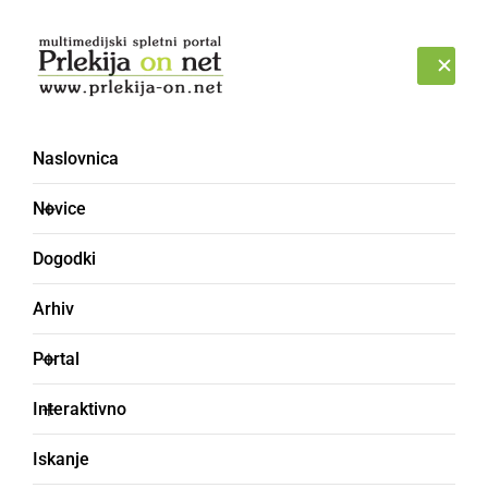
Prijava
NEDELJA, 9. AVGUST 2026
Naslovnica
maša [6]
Novice
Dogodki
Arhiv
Portal
Interaktivno
Iskanje
KULTURA IN IZOBRAŽEVANJE