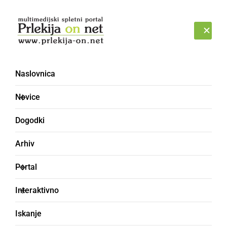
Prijava
PETEK, 7. AVGUST 2026
Naslovnica
meja
Novice
Dogodki
Arhiv
Portal
Interaktivno
Iskanje
ČRNA KRONIKA