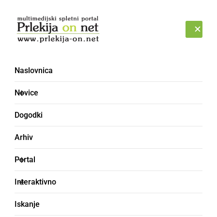
Prijava
PETEK, 7. AVGUST 2026
Naslovnica
meritve hitrosti
Novice
Dogodki
Arhiv
Portal
Interaktivno
Iskanje
ČRNA KRONIKA