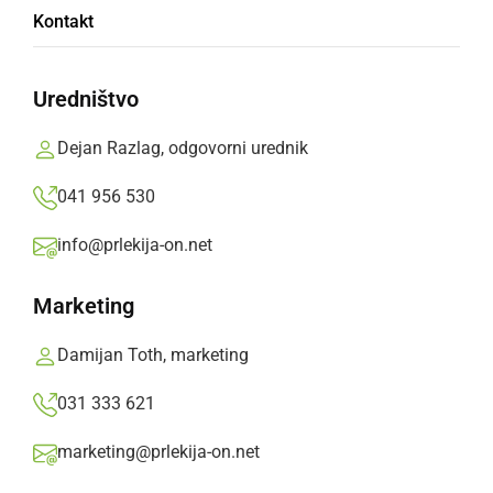
V Juršincih so dva vikenda zapored žurali
Kontakt
do jutra
Uredništvo
nedelja, 5. oktober 2025 ob 18:38
Dejan Razlag, odgovorni urednik
041 956 530
DRUŽABNO
info@prlekija-on.net
Bliža se Oktoberfešta Juršinci 2025 in dva
vikenda nepozabne zabave
Marketing
petek, 22. avgust 2025 ob 09:42
Damijan Toth, marketing
031 333 621
marketing@prlekija-on.net
DRUŽABNO