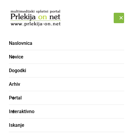
Prijava
PETEK, 7. AVGUST 2026
Naslovnica
Mi2
Novice
Dogodki
Arhiv
Portal
Interaktivno
Iskanje
DRUŽABNO