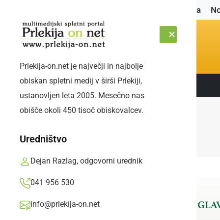
Naslovnica
No
Prlekija-on.net je največji in najbolje
obiskan spletni medij v širši Prlekiji,
Sledite nam:
ČETRTEK, 6. AVGUST 2026
ustanovljen leta 2005. Mesečno nas
obišče okoli 450 tisoč obiskovalcev.
Uredništvo
Dejan Razlag, odgovorni urednik
041 956 530
info@prlekija-on.net