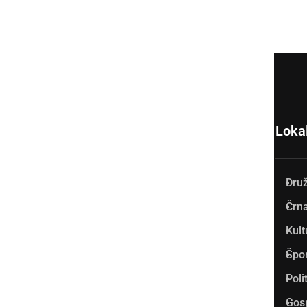
Loka
Dru
Prlekija-on.net je največji in
Črna
najbolje obiskan spletni medij
Kult
v Prlekiji.
Špo
Vpisan je v razvid medijev, ki
Poli
ga vodi Ministrstvo za kulturo
Gos