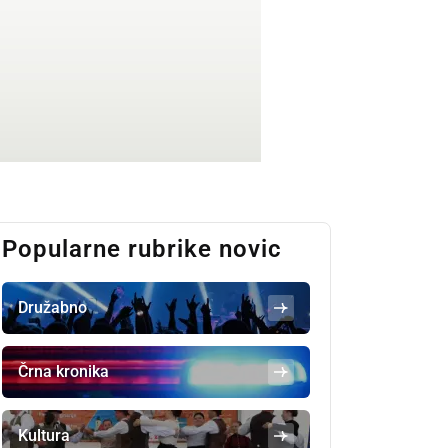
Popularne rubrike novic
Družabno
Črna kronika
Kultura