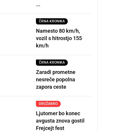
...
ČRNA KRONIKA
Namesto 80 km/h,
vozil s hitrostjo 155
km/h
ČRNA KRONIKA
Zaradi prometne
nesreče popolna
zapora ceste
DRUŽABNO
Ljutomer bo konec
avgusta znova gostil
Frejcejt fest