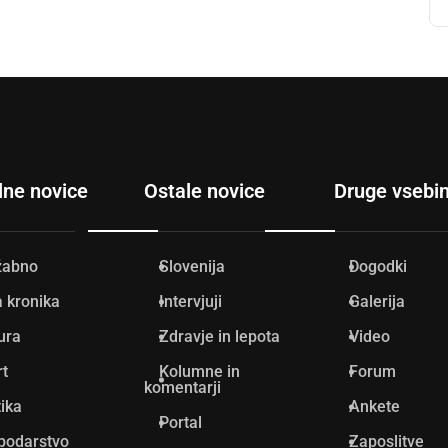
lne novice
Ostale novice
Druge vsebi
žabno
Slovenija
Dogodki
 kronika
Intervjuji
Galerija
ura
Zdravje in lepota
Video
rt
Kolumne in
Forum
komentarji
tika
Ankete
Portal
podarstvo
Zaposlitve