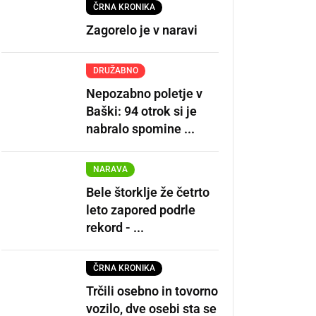
ČRNA KRONIKA
Zagorelo je v naravi
DRUŽABNO
Nepozabno poletje v
Baški: 94 otrok si je
nabralo spomine ...
NARAVA
Bele štorklje že četrto
leto zapored podrle
rekord - ...
ČRNA KRONIKA
Trčili osebno in tovorno
vozilo, dve osebi sta se