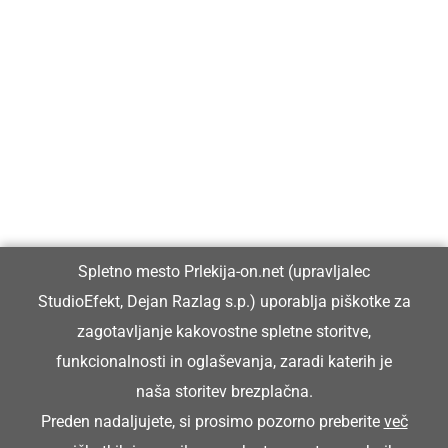
Prlekija-on.net je največji in najbolje obiskan spletni medij v
Prlekiji.
Vpisan je v razvid medijev, ki ga vodi Ministrstvo za kulturo
Republike Slovenije, pod zaporedno številko 1529.
Glavni in odgovorni urednik:
Spletno mesto Prlekija-on.net (upravljalec
Dejan Razlag
StudioEfekt, Dejan Razlag s.p.) uporablja piškotke za
info@prlekija-on.net
zagotavljanje kakovostne spletne storitve,
funkcionalnosti in oglaševanja, zaradi katerih je
naša storitev brezplačna.
Preden nadaljujete, si prosimo pozorno preberite
več