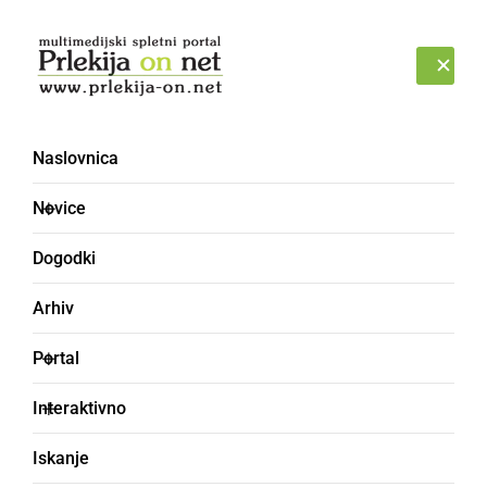
Prijava
PETEK, 7. AVGUST 2026
Naslovnica
ministri
Novice
Dogodki
Arhiv
Portal
Interaktivno
Iskanje
POLITIKA