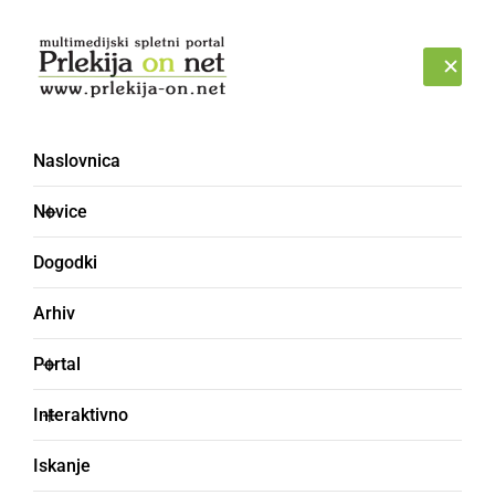
Prijava
PETEK, 7. AVGUST 2026
Naslovnica
Mitra
Novice
Dogodki
Arhiv
Portal
Interaktivno
Iskanje
GOSPODARSTVO