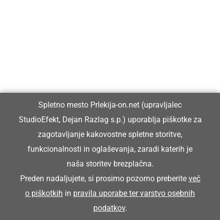
Prlekija-on.net je največji in najbolje obiskan spletni medij v
Prlekiji.
Vpisan je v razvid medijev, ki ga vodi Ministrstvo za kulturo
Republike Slovenije, pod zaporedno številko 1529.
Glavni in odgovorni urednik:
Spletno mesto Prlekija-on.net (upravljalec
Dejan Razlag
StudioEfekt, Dejan Razlag s.p.) uporablja piškotke za
info@prlekija-on.net
zagotavljanje kakovostne spletne storitve,
funkcionalnosti in oglaševanja, zaradi katerih je
naša storitev brezplačna.
Preden nadaljujete, si prosimo pozorno preberite
več
o piškotkih
in
pravila uporabe ter varstvo osebnih
© Prlekija-on.net | 2005 - 2026 | Vse pravice pridržane |
podatkov
.
info@prlekija-on.net