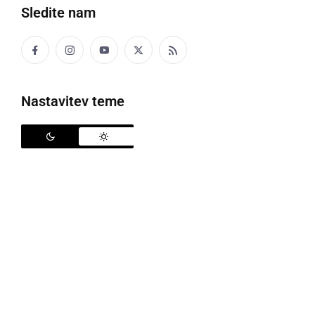
Sledite nam
sreda, 26. november 2014 ob 09:09
Popularne rubrike novic
Nastavitev teme
Družabno
Črna kronika
Kultura
Šport
Politika