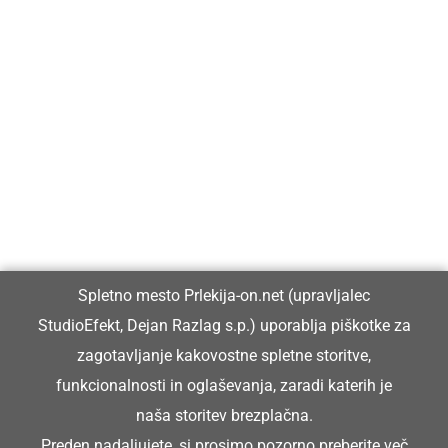
Prlekija-on.net je največji in najbolje obiskan spletni medij v
Prlekiji.
Vpisan je v razvid medijev, ki ga vodi Ministrstvo za kulturo
Republike Slovenije, pod zaporedno številko 1529.
Glavni in odgovorni urednik:
Spletno mesto Prlekija-on.net (upravljalec
Dejan Razlag
StudioEfekt, Dejan Razlag s.p.) uporablja piškotke za
info@prlekija-on.net
zagotavljanje kakovostne spletne storitve,
funkcionalnosti in oglaševanja, zaradi katerih je
naša storitev brezplačna.
Preden nadaljujete, si prosimo pozorno preberite
več