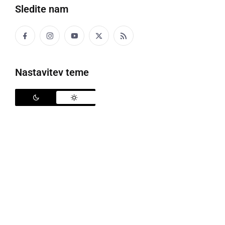
Šport
Sledite nam
Politika
Gospodarstvo
Nastavitev teme
Narava
Zanimivosti