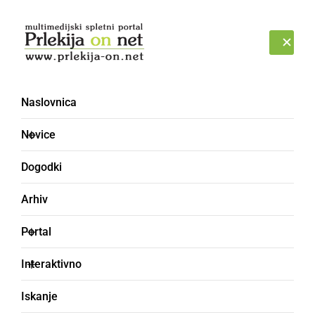
Prijava
ČETRTEK, 6. AVGUST 2026
Naslovnica
Mladinski svet Slovenije
Novice
Dogodki
Arhiv
Portal
Interaktivno
Iskanje
GOSPODARSTVO