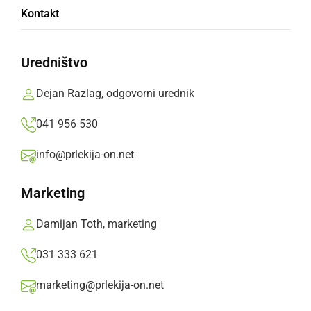
Prlečka nova mladinska podnebna
Kontakt
delegatka: Meta Štuhec bo zastopala mlade
pri podnebnih politikah
Uredništvo
sobota, 18. april 2026 ob 10:04
Dejan Razlag, odgovorni urednik
041 956 530
Popularne rubrike novic
info@prlekija-on.net
Družabno
Marketing
Damijan Toth, marketing
Črna kronika
031 333 621
Kultura
marketing@prlekija-on.net