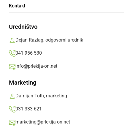
Elektronska osebna izkaznica odpira vrata
Kontakt
do upravnih in zdravstvenih storitev
Uredništvo
ponedeljek, 2. marec 2026 ob 19:02
Dejan Razlag, odgovorni urednik
041 956 530
SLOVENIJA
info@prlekija-on.net
Uporabniki prejeli sporočilo s pozivom
namestitve aplikacije OstaniZdrav
Marketing
četrtek, 10. september 2020 ob 20:08
Damijan Toth, marketing
031 333 621
marketing@prlekija-on.net
SLOVENIJA