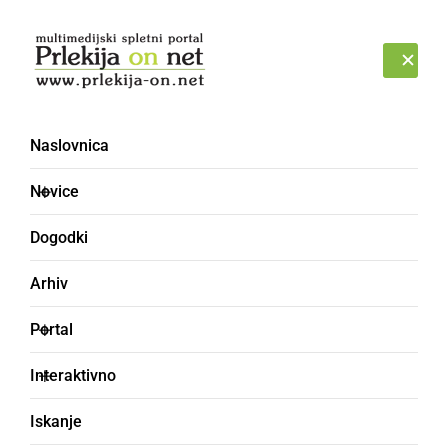
Prijava
NEDELJA, 9. AVGUST 2026
Naslovnica
mobilna aplikacija
Novice
Dogodki
Arhiv
Portal
Interaktivno
Iskanje
GOSPODARSTVO