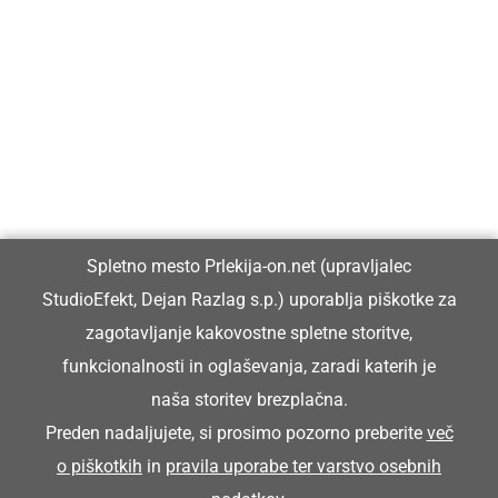
Prlekija-on.net je največji in najbolje obiskan spletni medij v
Prlekiji.
Vpisan je v razvid medijev, ki ga vodi Ministrstvo za kulturo
Republike Slovenije, pod zaporedno številko 1529.
Glavni in odgovorni urednik:
Spletno mesto Prlekija-on.net (upravljalec
Dejan Razlag
StudioEfekt, Dejan Razlag s.p.) uporablja piškotke za
info@prlekija-on.net
zagotavljanje kakovostne spletne storitve,
funkcionalnosti in oglaševanja, zaradi katerih je
naša storitev brezplačna.
Preden nadaljujete, si prosimo pozorno preberite
več
o piškotkih
in
pravila uporabe ter varstvo osebnih
© Prlekija-on.net | 2005 - 2026 | Vse pravice pridržane |