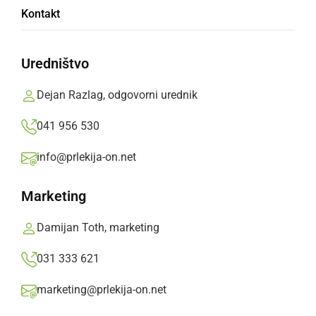
Modri odsevniki za manj trkov z divjadjo
Kontakt
sreda, 11. januar 2017 ob 17:29
Uredništvo
Dejan Razlag, odgovorni urednik
Popularne rubrike novic
041 956 530
Družabno
info@prlekija-on.net
Marketing
Črna kronika
Damijan Toth, marketing
Kultura
031 333 621
Šport
marketing@prlekija-on.net