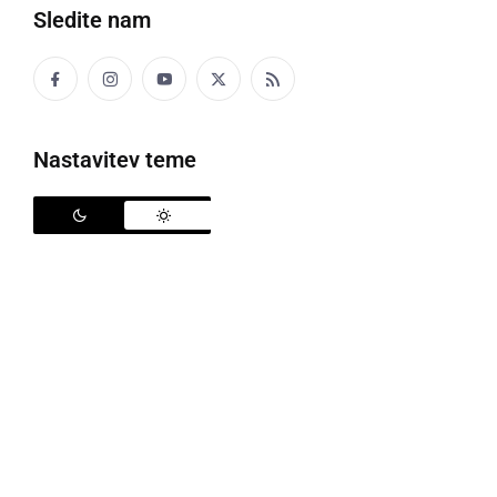
Sledite nam
Politika
Gospodarstvo
Nastavitev teme
Narava
Zanimivosti