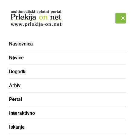
Prijava
PETEK, 7. AVGUST 2026
Naslovnica
modri odsevniki
Novice
Dogodki
Arhiv
Portal
Interaktivno
Iskanje
GOSPODARSTVO