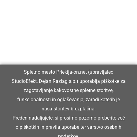
Prlekija-on.net je največji in najbolje obiskan spletni medij v
Prlekiji.
Vpisan je v razvid medijev, ki ga vodi Ministrstvo za kulturo
Republike Slovenije, pod zaporedno številko 1529.
Glavni in odgovorni urednik:
Spletno mesto Prlekija-on.net (upravljalec
Dejan Razlag
StudioEfekt, Dejan Razlag s.p.) uporablja piškotke za
info@prlekija-on.net
zagotavljanje kakovostne spletne storitve,
funkcionalnosti in oglaševanja, zaradi katerih je
naša storitev brezplačna.
Preden nadaljujete, si prosimo pozorno preberite
več
o piškotkih
in
pravila uporabe ter varstvo osebnih
© Prlekija-on.net | 2005 - 2026 | Vse pravice pridržane |
podatkov
.