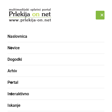
Prijava
PETEK, 7. AVGUST 2026
Naslovnica
Moravske Toplice
Novice
Dogodki
Arhiv
Portal
Interaktivno
Iskanje
DRUŽABNO