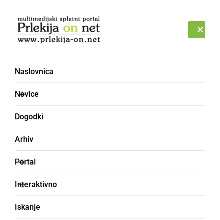
Prijava
SOBOTA, 8. AVGUST 2026
Naslovnica
naravoslovni dan
Novice
Dogodki
Arhiv
Portal
Interaktivno
Iskanje
KULTURA IN IZOBRAŽEVANJE