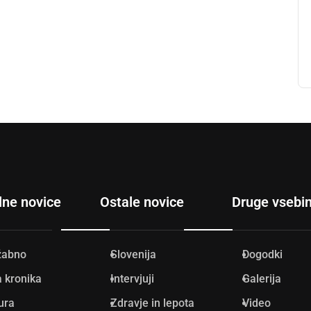
lne novice
Ostale novice
Druge vsebi
žabno
Slovenija
Dogodki
 kronika
Intervjuji
Galerija
ura
Zdravje in lepota
Video