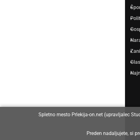
Špo
Vpisan je v razvid medijev, ki
Poli
ga vodi Ministrstvo za kulturo
Gos
Republike Slovenije, pod
Nar
zaporedno številko 1529.
Zani
Glas
Glavni in odgovorni urednik:
Najm
Dejan Razlag
info@prlekija-on.net
Spletno mesto Prlekija-on.net (upravljalec Stu
Preden nadaljujete, si 