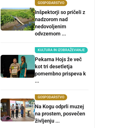
GOSPODARSTVO
Inšpektorji so pričeli z
nadzorom nad
nedovoljenim
odvzemom ...
KULTURA IN IZOBRAŽEVANJE
Pekarna Hojs že več
kot tri desetletja
pomembno prispeva k
...
GOSPODARSTVO
Na Kogu odprli muzej
na prostem, posvečen
življenju ...