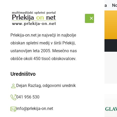
Naslovnica
No
Prlekija-on.net je največji in najbolje
obiskan spletni medij v širši Prlekiji,
Sledite nam:
PETEK, 7. AVGUST 2026
ustanovljen leta 2005. Mesečno nas
obišče okoli 450 tisoč obiskovalcev.
Uredništvo
Dejan Razlag, odgovorni urednik
041 956 530
info@prlekija-on.net