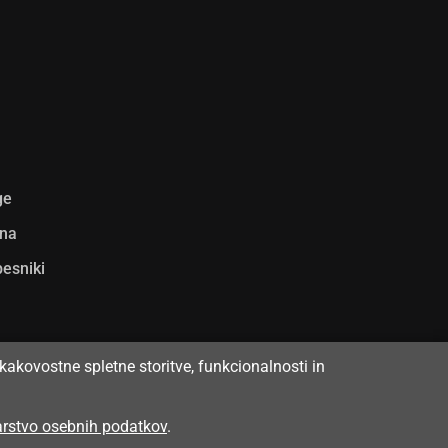
ge
ina
pesniki
kakovostne spletne storitve, funkcionalnosti in
varstvo osebnih podatkov
.