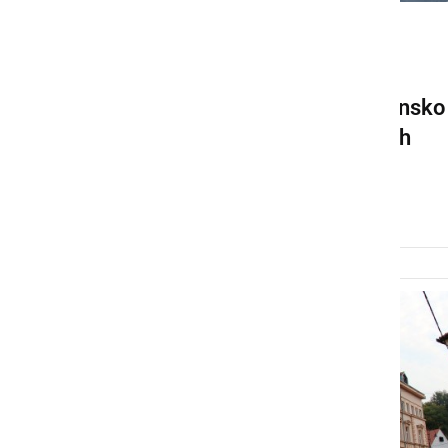
GOSPODARSTVO
ZD Ljutomer z novo
organizacijo dela in telefonsko
shemo pri klicanju splošnih
ambulant
sreda, 26. maj 2021 ob 10:17