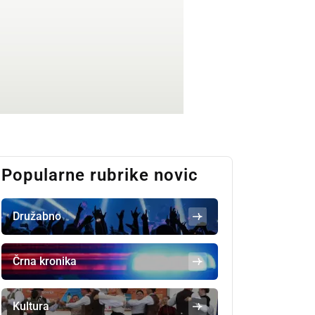
Popularne rubrike novic
Družabno
Črna kronika
Kultura