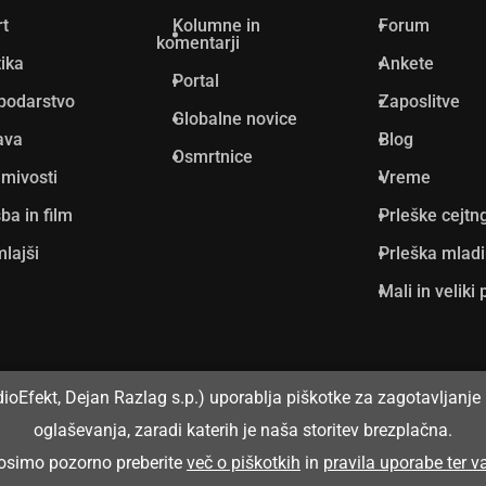
rt
Kolumne in
Forum
komentarji
tika
Ankete
Portal
podarstvo
Zaposlitve
Globalne novice
ava
Blog
Osmrtnice
mivosti
Vreme
ba in film
Prleške cejtn
lajši
Prleška mlad
Mali in veliki 
dioEfekt, Dejan Razlag s.p.) uporablja piškotke za zagotavljanje 
oglaševanja, zaradi katerih je naša storitev brezplačna.
prosimo pozorno preberite
več o piškotkih
in
pravila uporabe ter 