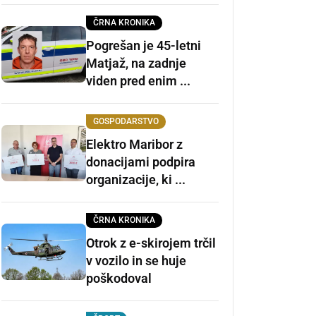
ČRNA KRONIKA
Pogrešan je 45-letni
Matjaž, na zadnje
viden pred enim ...
GOSPODARSTVO
Elektro Maribor z
donacijami podpira
organizacije, ki ...
ČRNA KRONIKA
Otrok z e-skirojem trčil
v vozilo in se huje
poškodoval