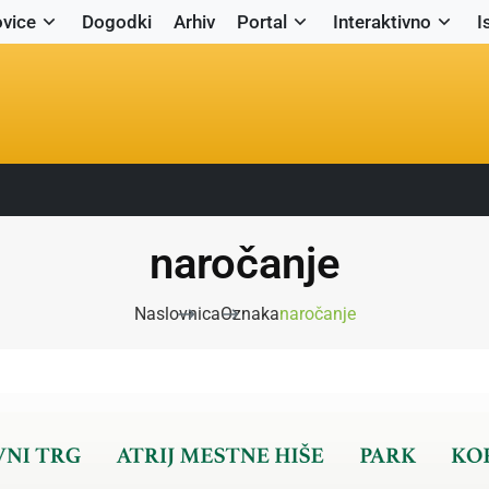
vice
Dogodki
Arhiv
Portal
Interaktivno
I
naročanje
Naslovnica
Oznaka
naročanje