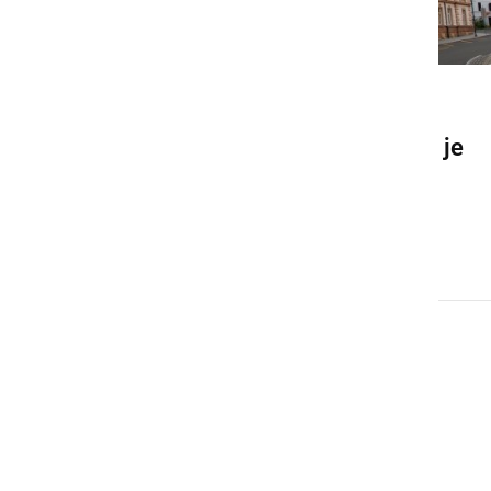
GOSPODARSTVO
Za obisk upravne enote se je
nujno potrebno predhodno
naročiti
petek, 11. december 2020 ob 10:07