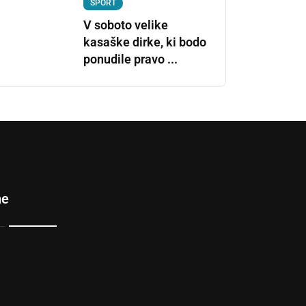
ŠPORT
V soboto velike
kasaške dirke, ki bodo
ponudile pravo ...
ne