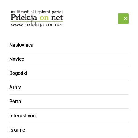
Prijava
PETEK, 7. AVGUST 2026
Naslovnica
nasilje
Novice
Dogodki
Arhiv
Portal
Interaktivno
Iskanje
ČRNA KRONIKA