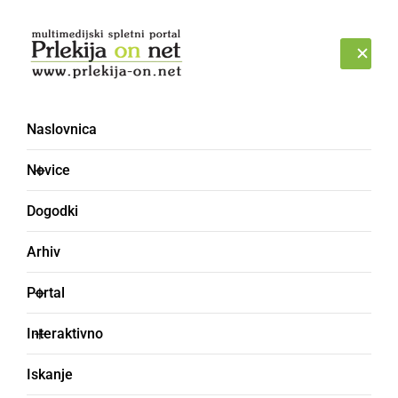
Prijava
PETEK, 7. AVGUST 2026
Naslovnica
nedeljo
Novice
Dogodki
Arhiv
Portal
Interaktivno
Iskanje
KULTURA IN IZOBRAŽEVANJE