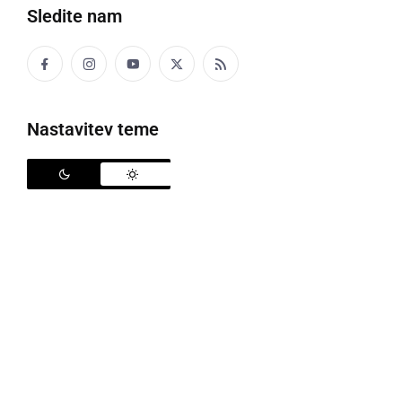
Sledite nam
sreda, 1. oktober 2014 ob 21:45
Popularne rubrike novic
Nastavitev teme
Družabno
Črna kronika
Kultura
Šport
Politika