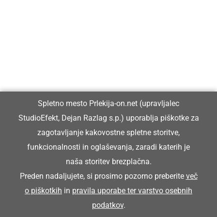
Prlekija-on.net je največji in najbolje obiskan spletni medij v
Prlekiji.
Vpisan je v razvid medijev, ki ga vodi Ministrstvo za kulturo
Republike Slovenije, pod zaporedno številko 1529.
Glavni in odgovorni urednik:
Spletno mesto Prlekija-on.net (upravljalec
Dejan Razlag
StudioEfekt, Dejan Razlag s.p.) uporablja piškotke za
info@prlekija-on.net
zagotavljanje kakovostne spletne storitve,
funkcionalnosti in oglaševanja, zaradi katerih je
naša storitev brezplačna.
Preden nadaljujete, si prosimo pozorno preberite
več
o piškotkih
in
pravila uporabe ter varstvo osebnih
© Prlekija-on.net | 2005 - 2026 | Vse pravice pridržane |
podatkov
.
info@prlekija-on.net