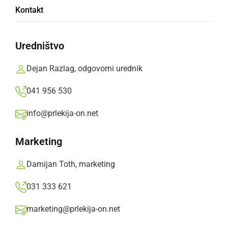
Zahvalna nedelja
Kontakt
četrtek, 13. november 2014 ob 11:19
Uredništvo
Dejan Razlag, odgovorni urednik
041 956 530
KULTURA IN IZOBRAŽEVANJE
Blagoslov obnovljenih kipov v veržejski
info@prlekija-on.net
cerkvi
Marketing
petek, 3. oktober 2014 ob 20:42
Damijan Toth, marketing
031 333 621
KULTURA IN IZOBRAŽEVANJE
marketing@prlekija-on.net
Žegnanje v Radomerščaku