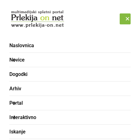
Prijava
PETEK, 7. AVGUST 2026
Naslovnica
Noćas
Novice
Dogodki
Arhiv
Portal
Interaktivno
Iskanje
GLASBA IN FILM