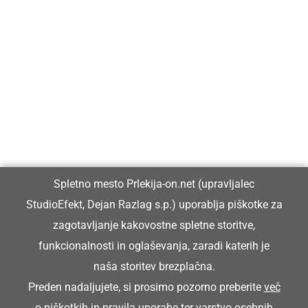
Prlekija-on.net je največji in najbolje obiskan spletni medij v
Prlekiji.
Vpisan je v razvid medijev, ki ga vodi Ministrstvo za kulturo
Republike Slovenije, pod zaporedno številko 1529.
Glavni in odgovorni urednik:
Spletno mesto Prlekija-on.net (upravljalec
Dejan Razlag
StudioEfekt, Dejan Razlag s.p.) uporablja piškotke za
info@prlekija-on.net
zagotavljanje kakovostne spletne storitve,
funkcionalnosti in oglaševanja, zaradi katerih je
naša storitev brezplačna.
Preden nadaljujete, si prosimo pozorno preberite
več
o piškotkih
in
pravila uporabe ter varstvo osebnih