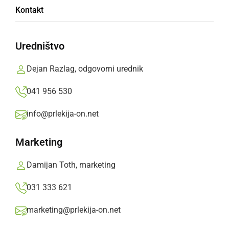
Vaino za svojo novo avtorsko pesem Noćas
Kontakt
posnel videospot z Ano Pusovnik
Uredništvo
ponedeljek, 6. december 2021 ob 11:13
Dejan Razlag, odgovorni urednik
041 956 530
Popularne rubrike novic
info@prlekija-on.net
Družabno
Marketing
Črna kronika
Damijan Toth, marketing
031 333 621
Kultura
marketing@prlekija-on.net
Šport