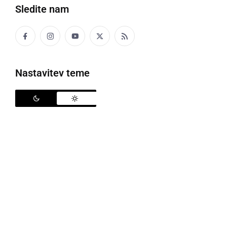
Sledite nam
Politika
Gospodarstvo
Nastavitev teme
Narava
Zanimivosti