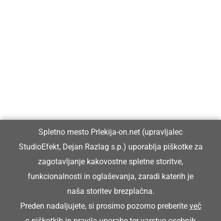
Prlekija-on.net je največji in najbolje obiskan spletni medij v
Prlekiji.
Vpisan je v razvid medijev, ki ga vodi Ministrstvo za kulturo
Republike Slovenije, pod zaporedno številko 1529.
Glavni in odgovorni urednik:
Spletno mesto Prlekija-on.net (upravljalec
Dejan Razlag
StudioEfekt, Dejan Razlag s.p.) uporablja piškotke za
info@prlekija-on.net
zagotavljanje kakovostne spletne storitve,
funkcionalnosti in oglaševanja, zaradi katerih je
naša storitev brezplačna.
Preden nadaljujete, si prosimo pozorno preberite
več
o piškotkih
in
pravila uporabe ter varstvo osebnih