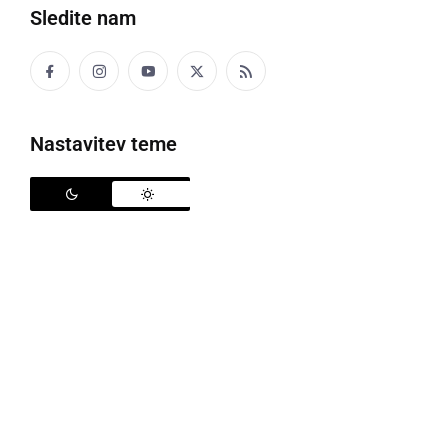
Sledite nam
Politika
Gospodarstvo
Nastavitev teme
Narava
Zanimivosti