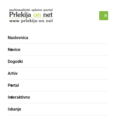
Prijava
NEDELJA, 9. AVGUST 2026
Naslovnica
Nova vas pri Ptuju
Novice
Dogodki
Arhiv
Portal
Interaktivno
Iskanje
ČRNA KRONIKA