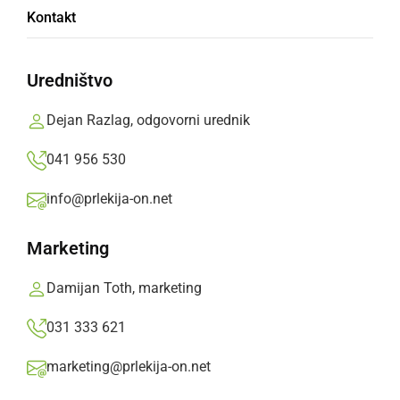
Trčila štiri osebna vozila, dve osebi sta se
Kontakt
poškodovali
Uredništvo
četrtek, 3. september 2020 ob 15:31
Dejan Razlag, odgovorni urednik
041 956 530
Popularne rubrike novic
info@prlekija-on.net
Družabno
Marketing
Črna kronika
Damijan Toth, marketing
031 333 621
Kultura
marketing@prlekija-on.net
Šport