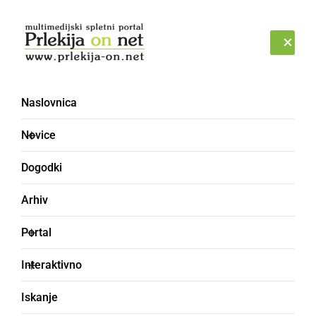
Prijava
PETEK, 7. AVGUST 2026
Naslovnica
Občina Slovenske Konjice
Novice
Dogodki
Arhiv
Portal
Interaktivno
Iskanje
POLITIKA