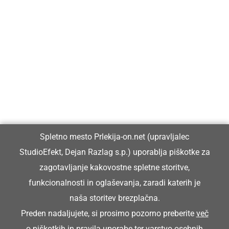
Prlekija-on.net je največji in najbolje obiskan spletni medij v
Prlekiji.
Vpisan je v razvid medijev, ki ga vodi Ministrstvo za kulturo
Republike Slovenije, pod zaporedno številko 1529.
Glavni in odgovorni urednik:
Spletno mesto Prlekija-on.net (upravljalec
Dejan Razlag
StudioEfekt, Dejan Razlag s.p.) uporablja piškotke za
info@prlekija-on.net
zagotavljanje kakovostne spletne storitve,
funkcionalnosti in oglaševanja, zaradi katerih je
naša storitev brezplačna.
Preden nadaljujete, si prosimo pozorno preberite
več
o piškotkih
in
pravila uporabe ter varstvo osebnih