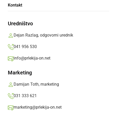
Štajerska varda kazensko ovadila nekatere
Kontakt
ormoške svetnike in posameznike
Uredništvo
sreda, 12. avgust 2020 ob 09:55
Dejan Razlag, odgovorni urednik
041 956 530
Popularne rubrike novic
info@prlekija-on.net
Družabno
Marketing
Črna kronika
Damijan Toth, marketing
031 333 621
Kultura
marketing@prlekija-on.net
Šport