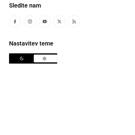
Sledite nam
Politika
Gospodarstvo
Nastavitev teme
Narava
Zanimivosti