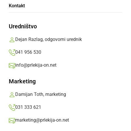
Kontakt
KULTURA IN IZOBRAŽEVANJE
Folklorniki Prlekije peli in plesali
Uredništvo
ponedeljek, 1. april 2019 ob 07:52
Dejan Razlag, odgovorni urednik
041 956 530
info@prlekija-on.net
KULTURA IN IZOBRAŽEVANJE
Prleki so spet peli in plesali
Marketing
nedelja, 19. april 2015 ob 20:14
Damijan Toth, marketing
031 333 621
Popularne rubrike novic
marketing@prlekija-on.net