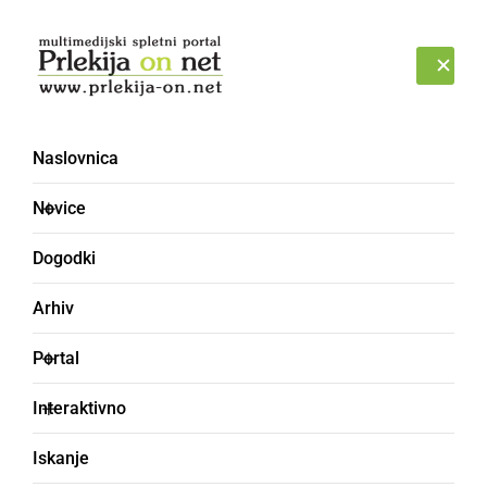
Prijava
PETEK, 7. AVGUST 2026
Naslovnica
območno srečanje
Novice
odraslih folklornih skupin
Dogodki
Arhiv
Portal
Interaktivno
Iskanje