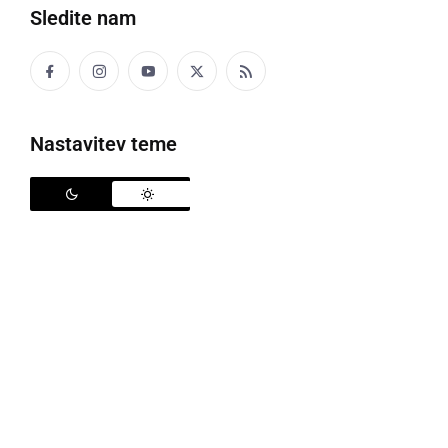
Družabno
Sledite nam
Črna kronika
Kultura
Nastavitev teme
Šport
Politika
Gospodarstvo
Narava