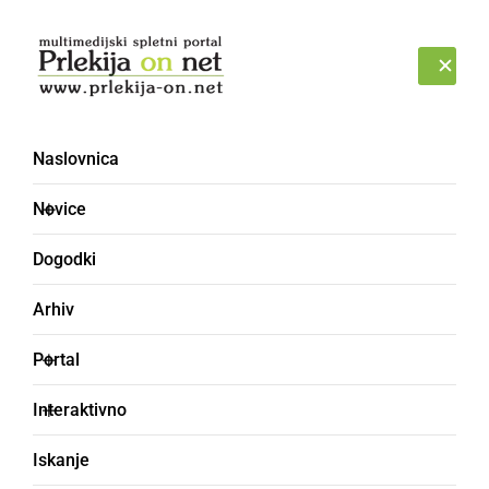
Prijava
ČETRTEK, 6. AVGUST 2026
Naslovnica
odprto pismo
Novice
Dogodki
Arhiv
Portal
Interaktivno
Iskanje
GOSPODARSTVO