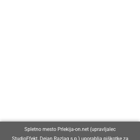
Prlekija-on.net je največji in najbolje obiskan spletni medij v
Prlekiji.
Vpisan je v razvid medijev, ki ga vodi Ministrstvo za kulturo
Republike Slovenije, pod zaporedno številko 1529.
Glavni in odgovorni urednik:
Spletno mesto Prlekija-on.net (upravljalec
Dejan Razlag
StudioEfekt, Dejan Razlag s.p.) uporablja piškotke za
info@prlekija-on.net