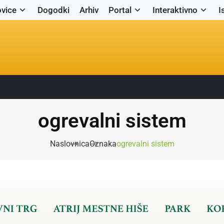
vice
Dogodki
Arhiv
Portal
Interaktivno
I
ogrevalni sistem
Naslovnica
Oznaka
ogrevalni sistem