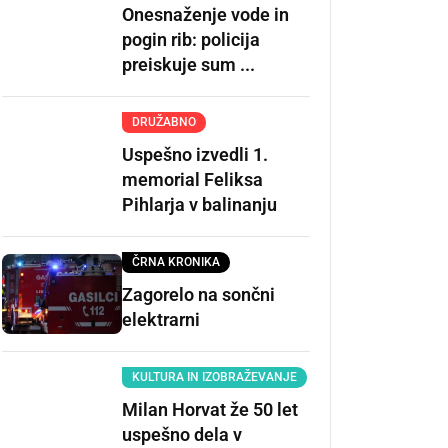
Onesnaženje vode in
pogin rib: policija
preiskuje sum ...
DRUŽABNO
Uspešno izvedli 1.
memorial Feliksa
Pihlarja v balinanju
ČRNA KRONIKA
Zagorelo na sončni
elektrarni
KULTURA IN IZOBRAŽEVANJE
Milan Horvat že 50 let
uspešno dela v