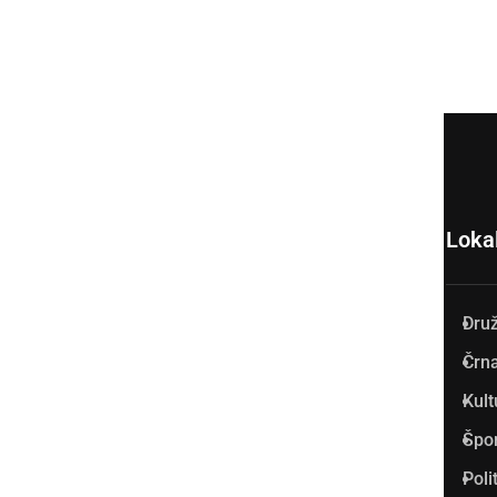
Loka
Dru
Prlekija-on.net je največji in
Črna
najbolje obiskan spletni medij
Kult
v Prlekiji.
Špo
Vpisan je v razvid medijev, ki
Poli