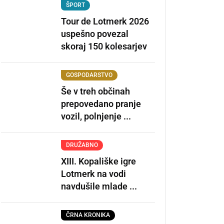
ŠPORT
Tour de Lotmerk 2026
uspešno povezal
skoraj 150 kolesarjev
GOSPODARSTVO
Še v treh občinah
prepovedano pranje
vozil, polnjenje ...
DRUŽABNO
XIII. Kopališke igre
Lotmerk na vodi
navdušile mlade ...
ČRNA KRONIKA