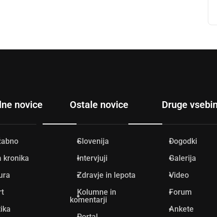
lne novice
Ostale novice
Druge vsebi
žabno
Slovenija
Dogodki
 kronika
Intervjuji
Galerija
ura
Zdravje in lepota
Video
rt
Kolumne in
Forum
komentarji
tika
Ankete
Portal