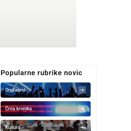
Popularne rubrike novic
Družabno
Črna kronika
Kultura