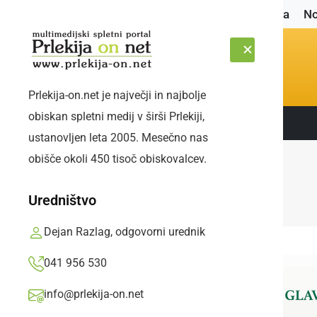
Naslovnica
No
Prlekija-on.net je največji in najbolje
obiskan spletni medij v širši Prlekiji,
Sledite nam:
ČETRTEK, 6. AVGUST 2026
ustanovljen leta 2005. Mesečno nas
obišče okoli 450 tisoč obiskovalcev.
Uredništvo
Dejan Razlag, odgovorni urednik
041 956 530
info@prlekija-on.net