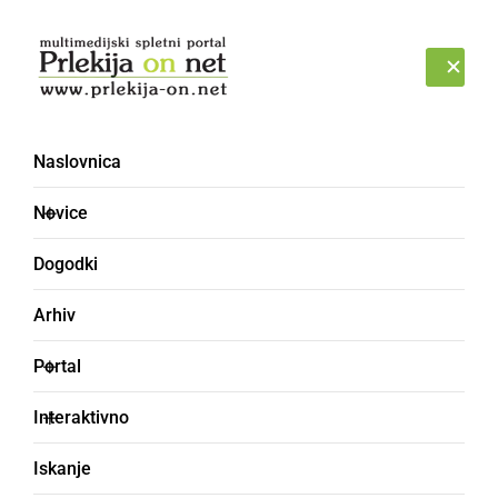
Prijava
ČETRTEK, 6. AVGUST 2026
Naslovnica
Oliver Mauko
Novice
Dogodki
Arhiv
Portal
Interaktivno
Iskanje
ŠPORT