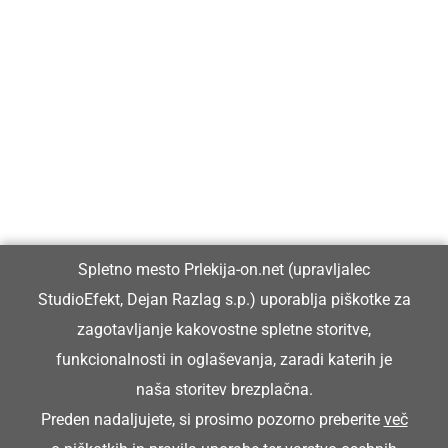
Prlekija-on.net je največji in najbolje obiskan spletni medij v
Prlekiji.
Vpisan je v razvid medijev, ki ga vodi Ministrstvo za kulturo
Republike Slovenije, pod zaporedno številko 1529.
Glavni in odgovorni urednik:
Spletno mesto Prlekija-on.net (upravljalec
Dejan Razlag
StudioEfekt, Dejan Razlag s.p.) uporablja piškotke za
info@prlekija-on.net
zagotavljanje kakovostne spletne storitve,
funkcionalnosti in oglaševanja, zaradi katerih je
naša storitev brezplačna.
Preden nadaljujete, si prosimo pozorno preberite
več