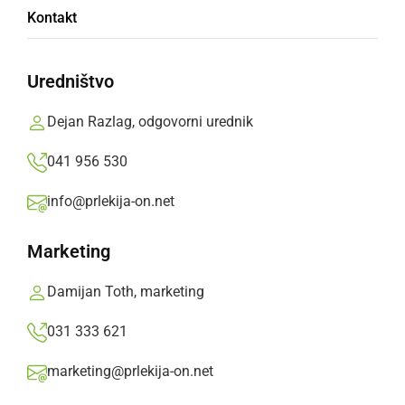
V OO SDS Ljutomer ostro obsojajo
Kontakt
provokacije ob pojavu žaljivih nalepk
Uredništvo
četrtek, 2. september 2021 ob 08:08
Dejan Razlag, odgovorni urednik
041 956 530
KULTURA IN IZOBRAŽEVANJE
info@prlekija-on.net
Prof. dr. Vlado Miheljak: »Odgovor gospodu
OO«
Marketing
torek, 30. junij 2020 ob 19:09
Damijan Toth, marketing
031 333 621
marketing@prlekija-on.net
POLITIKA