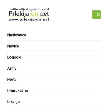
Prijava
SOBOTA, 8. AVGUST 2026
Naslovnica
OO SDS Ljutomer
Novice
Dogodki
Arhiv
Portal
Interaktivno
Iskanje
ČRNA KRONIKA