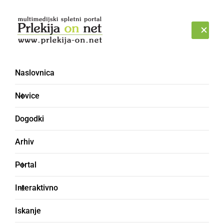
Prijava
ČETRTEK, 6. AVGUST 2026
Naslovnica
opazovanje ptic
Novice
Dogodki
Arhiv
Portal
Interaktivno
Iskanje
NARAVA