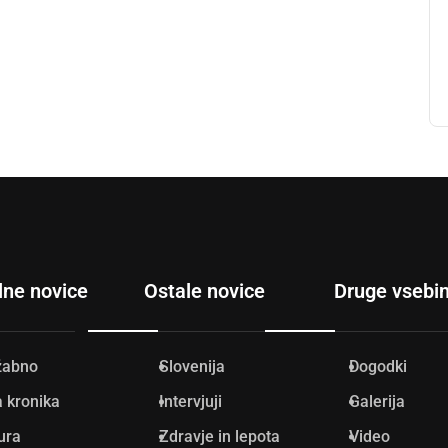
lne novice
Ostale novice
Druge vsebi
žabno
Slovenija
Dogodki
 kronika
Intervjuji
Galerija
ura
Zdravje in lepota
Video