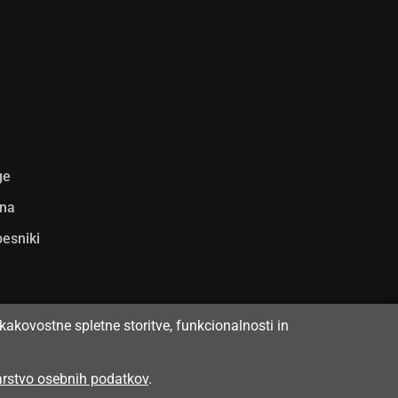
ge
ina
pesniki
kakovostne spletne storitve, funkcionalnosti in
varstvo osebnih podatkov
.