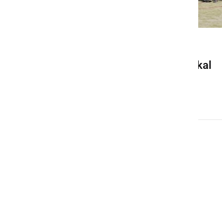
KULTURA IN IZOBRAŽEVANJE
Letos bo v Ljutomeru potekal
že 20. oratorij
četrtek, 6. julij 2023 ob 10:21