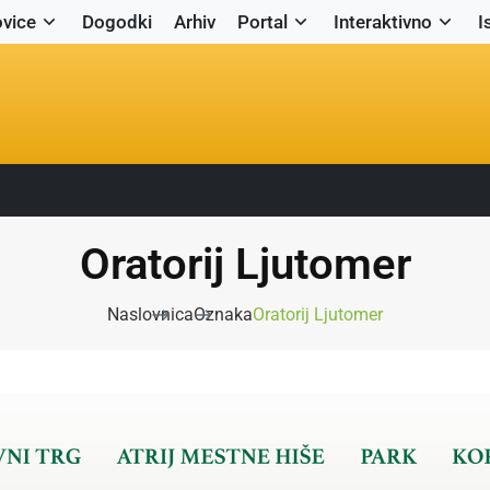
vice
Dogodki
Arhiv
Portal
Interaktivno
I
Oratorij Ljutomer
Naslovnica
Oznaka
Oratorij Ljutomer