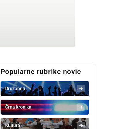
Popularne rubrike novic
Družabno
Črna kronika
Kultura