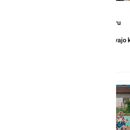
ČRNA KRONIKA
Med oratorijem v Ljutomeru
ukradli skoraj 800 evrov,
organizatorji storilca pozivajo 
vračilu denarja
ponedeljek, 13. julij 2026 ob 16:05