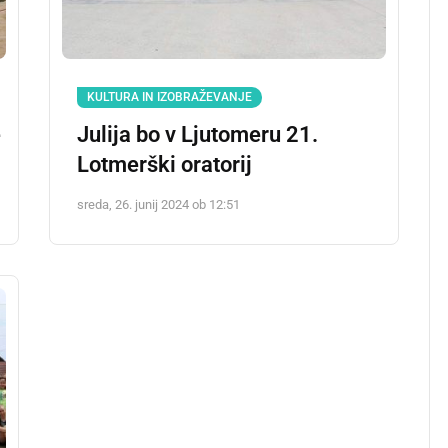
KULTURA IN IZOBRAŽEVANJE
e
Julija bo v Ljutomeru 21.
Lotmerški oratorij
sreda, 26. junij 2024 ob 12:51