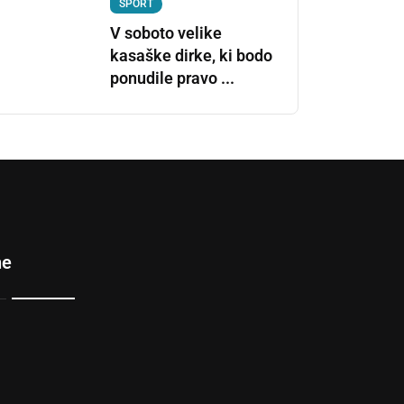
ŠPORT
V soboto velike
kasaške dirke, ki bodo
ponudile pravo ...
ne