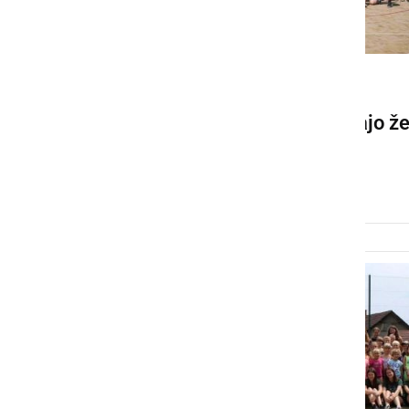
KULTURA IN IZOBRAŽEVANJE
Mladi animatorji pripravljajo ž
22. Lotmerški oratorij
sreda, 11. junij 2025 ob 08:29