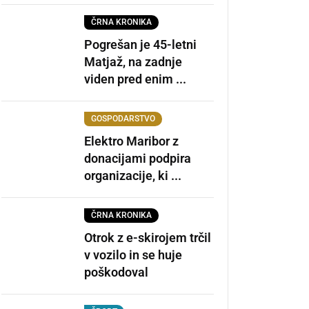
ČRNA KRONIKA
Pogrešan je 45-letni
Matjaž, na zadnje
viden pred enim ...
GOSPODARSTVO
Elektro Maribor z
donacijami podpira
organizacije, ki ...
ČRNA KRONIKA
Otrok z e-skirojem trčil
v vozilo in se huje
poškodoval