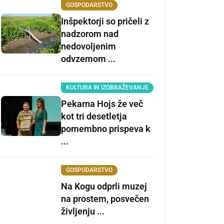
GOSPODARSTVO
Inšpektorji so pričeli z
nadzorom nad
nedovoljenim
odvzemom ...
KULTURA IN IZOBRAŽEVANJE
Pekarna Hojs že več
kot tri desetletja
pomembno prispeva k
...
GOSPODARSTVO
Na Kogu odprli muzej
na prostem, posvečen
življenju ...