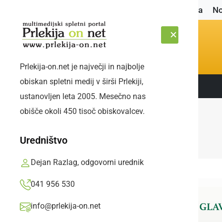
Naslovnica
No
Prlekija-on.net je največji in najbolje
obiskan spletni medij v širši Prlekiji,
Sledite nam:
PETEK, 7. AVGUST 2026
ustanovljen leta 2005. Mesečno nas
obišče okoli 450 tisoč obiskovalcev.
Uredništvo
Dejan Razlag, odgovorni urednik
041 956 530
info@prlekija-on.net