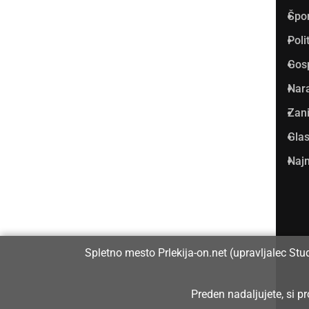
Špo
Vpisan je v razvid medijev, ki
Poli
ga vodi Ministrstvo za kulturo
Gos
Republike Slovenije, pod
Nar
zaporedno številko 1529.
Zani
Glas
Glavni in odgovorni urednik:
Najm
Dejan Razlag
info@prlekija-on.net
Spletno mesto Prlekija-on.net (upravljalec Stu
Preden nadaljujete, si 