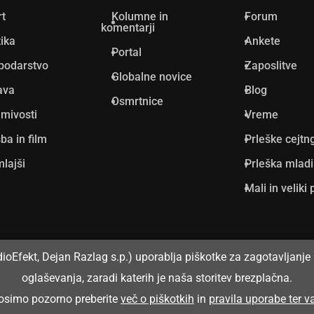
rt
Kolumne in
Forum
komentarji
tika
Ankete
Portal
podarstvo
Zaposlitve
Globalne novice
ava
Blog
Osmrtnice
mivosti
Vreme
ba in film
Prleške cejtn
lajši
Prleška mlad
Mali in veliki 
dioEfekt, Dejan Razlag s.p.) uporablja piškotke za zagotavljanje 
oglaševanja, zaradi katerih je naša storitev brezplačna.
prosimo pozorno preberite
več o piškotkih
in
pravila uporabe ter 