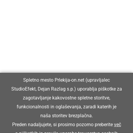
Prlekija-on.net je največji in najbolje obiskan spletni medij v
Prlekiji.
Vpisan je v razvid medijev, ki ga vodi Ministrstvo za kulturo
Republike Slovenije, pod zaporedno številko 1529.
Glavni in odgovorni urednik:
Spletno mesto Prlekija-on.net (upravljalec
Dejan Razlag
StudioEfekt, Dejan Razlag s.p.) uporablja piškotke za
info@prlekija-on.net
zagotavljanje kakovostne spletne storitve,
funkcionalnosti in oglaševanja, zaradi katerih je
naša storitev brezplačna.
Preden nadaljujete, si prosimo pozorno preberite
več