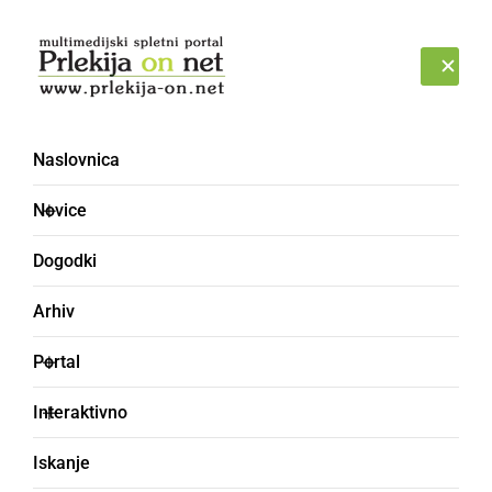
Prijava
NEDELJA, 9. AVGUST 2026
Naslovnica
osvetljava
Novice
Dogodki
Arhiv
Portal
Interaktivno
Iskanje
ČRNA KRONIKA