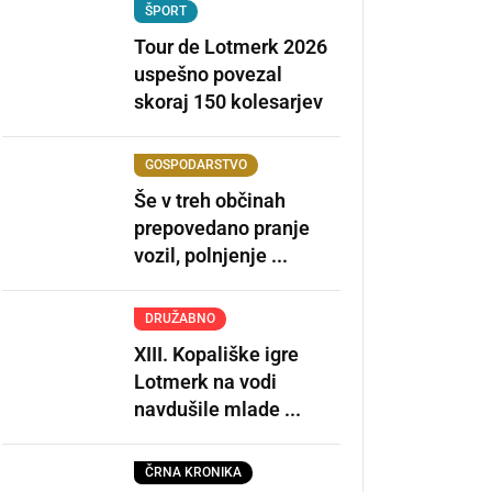
ŠPORT
Tour de Lotmerk 2026
uspešno povezal
skoraj 150 kolesarjev
GOSPODARSTVO
Še v treh občinah
prepovedano pranje
vozil, polnjenje ...
DRUŽABNO
XIII. Kopališke igre
Lotmerk na vodi
navdušile mlade ...
ČRNA KRONIKA