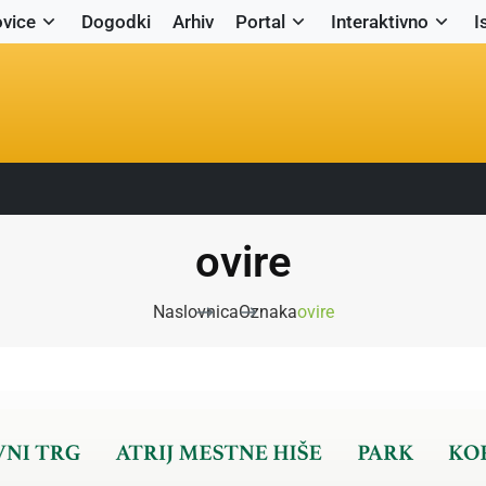
vice
Dogodki
Arhiv
Portal
Interaktivno
I
ovire
Naslovnica
Oznaka
ovire