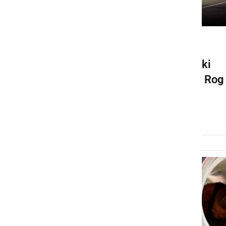
ŠPORT
Ovire na oviratlonu v Murski
Soboti bo premagoval tudi Rog
Bagoroš
sobota, 18. april 2015 ob 18:53