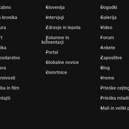
žabno
Slovenija
Dogodki
 kronika
Intervjuji
Galerija
ura
Zdravje in lepota
Video
rt
Kolumne in
Forum
komentarji
tika
Ankete
Portal
podarstvo
Zaposlitve
Globalne novice
ava
Blog
Osmrtnice
mivosti
Vreme
ba in film
Prleške cejtn
lajši
Prleška mlad
Mali in veliki 