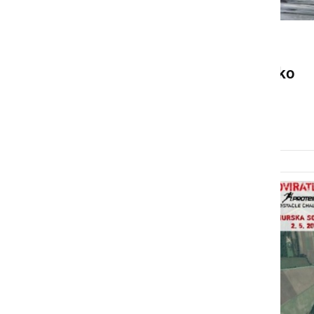
SLOVENIJA
Ljubitelji oviratlona se lahko
tokrat podate na Pokljuko
petek, 12. junij 2015 ob 15:58