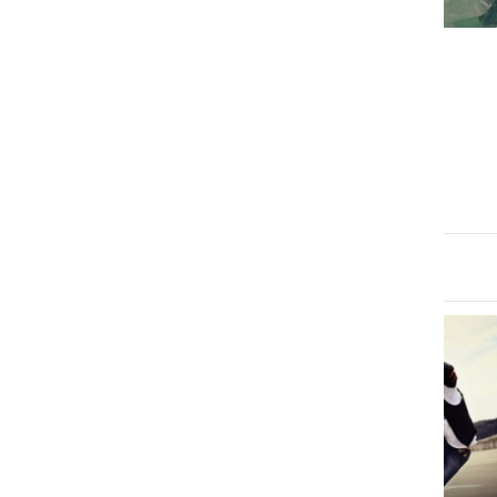
ŠPORT
Zaradi Oviratlona zapora
nekaterih cest
petek, 1. maj 2015 ob 16:24