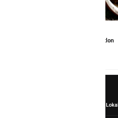
ŠPORT
Predstavitev ovir za Oviratlon
Murska Sobota
torek, 7. april 2015 ob 10:33
Loka