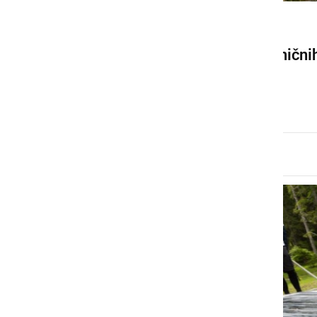
ČRNA KRONIKA
Postavljanje začasnih tehnični
ovir se nadaljuje
petek, 21. oktober 2016 ob 20:27