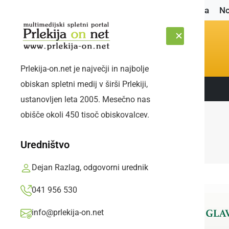
Naslovnica
No
Prlekija-on.net je največji in najbolje
obiskan spletni medij v širši Prlekiji,
Sledite nam:
ČETRTEK, 6. AVGUST 2026
ustanovljen leta 2005. Mesečno nas
obišče okoli 450 tisoč obiskovalcev.
Uredništvo
Dejan Razlag, odgovorni urednik
041 956 530
info@prlekija-on.net