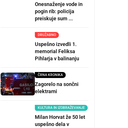
Onesnaženje vode in
pogin rib: policija
preiskuje sum ...
DRUŽABNO
Uspešno izvedli 1.
memorial Feliksa
Pihlarja v balinanju
ČRNA KRONIKA
Zagorelo na sončni
elektrarni
KULTURA IN IZOBRAŽEVANJE
Milan Horvat že 50 let
uspešno dela v