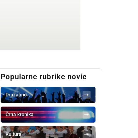
Popularne rubrike novic
Družabno
Črna kronika
Kultura