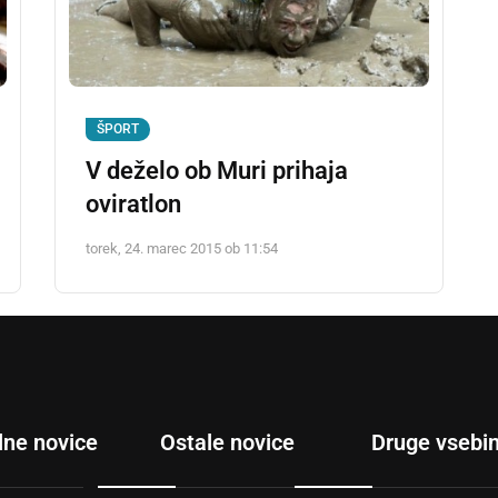
ŠPORT
V deželo ob Muri prihaja
oviratlon
torek, 24. marec 2015 ob 11:54
lne novice
Ostale novice
Druge vsebi