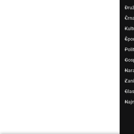
Dru
Prlekija-on.net je največji in
Črna
najbolje obiskan spletni medij
Kult
v Prlekiji.
Špo
Vpisan je v razvid medijev, ki
Poli
ga vodi Ministrstvo za kulturo
Gos
Republike Slovenije, pod
Nar
zaporedno številko 1529.
Zani
Glas
Glavni in odgovorni urednik:
Najm
Dejan Razlag
info@prlekija-on.net