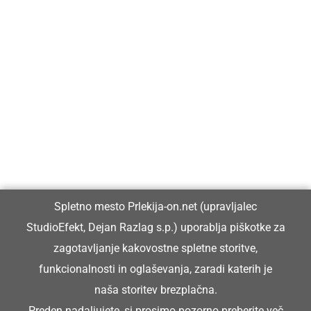
Prlekija-on.net je največji in najbolje obiskan spletni medij v
Prlekiji.
Vpisan je v razvid medijev, ki ga vodi Ministrstvo za kulturo
Republike Slovenije, pod zaporedno številko 1529.
Glavni in odgovorni urednik:
Spletno mesto Prlekija-on.net (upravljalec
Dejan Razlag
StudioEfekt, Dejan Razlag s.p.) uporablja piškotke za
info@prlekija-on.net
zagotavljanje kakovostne spletne storitve,
funkcionalnosti in oglaševanja, zaradi katerih je
naša storitev brezplačna.
Preden nadaljujete, si prosimo pozorno preberite
več