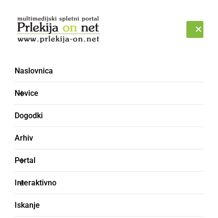
Prijava
SOBOTA, 8. AVGUST 2026
Naslovnica
ozaveščanje
Novice
Dogodki
Arhiv
Portal
Interaktivno
Iskanje
KULTURA IN IZOBRAŽEVANJE