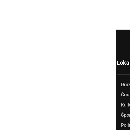
Loka
Dru
Prlekija-on.net je največji in
Črna
najbolje obiskan spletni medij
Kult
v Prlekiji.
Špo
Vpisan je v razvid medijev, ki
Poli