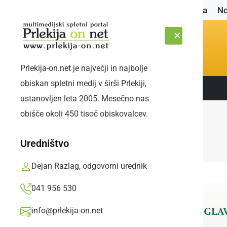
Naslovnica
No
Prlekija-on.net je največji in najbolje
obiskan spletni medij v širši Prlekiji,
Sledite nam:
ČETRTEK, 6. AVGUST 2026
ustanovljen leta 2005. Mesečno nas
obišče okoli 450 tisoč obiskovalcev.
Uredništvo
Dejan Razlag, odgovorni urednik
041 956 530
info@prlekija-on.net