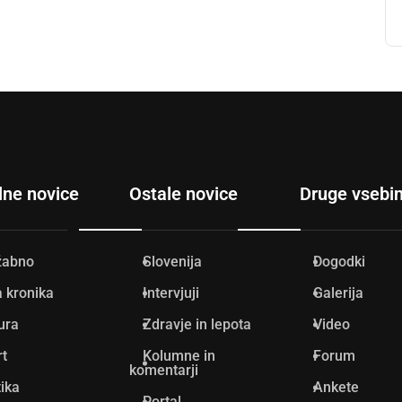
lne novice
Ostale novice
Druge vsebi
žabno
Slovenija
Dogodki
 kronika
Intervjuji
Galerija
ura
Zdravje in lepota
Video
rt
Kolumne in
Forum
komentarji
tika
Ankete
Portal