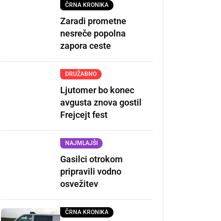
ČRNA KRONIKA
Zaradi prometne
nesreče popolna
zapora ceste
DRUŽABNO
Ljutomer bo konec
avgusta znova gostil
Frejcejt fest
NAJMLAJŠI
Gasilci otrokom
pripravili vodno
osvežitev
ČRNA KRONIKA