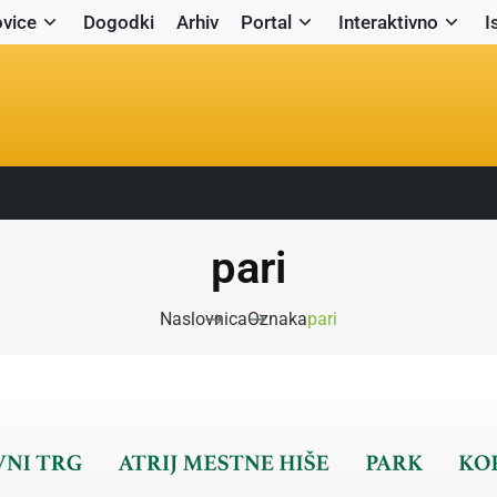
vice
Dogodki
Arhiv
Portal
Interaktivno
I
pari
Naslovnica
Oznaka
pari