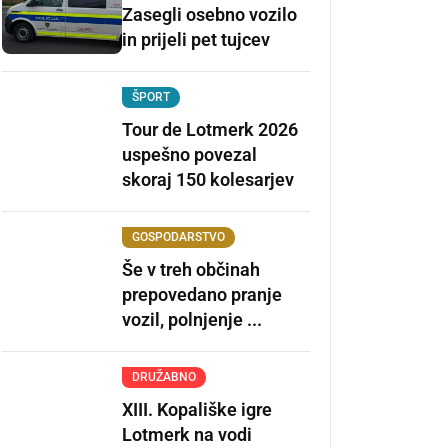
Zasegli osebno vozilo
in prijeli pet tujcev
ŠPORT
Tour de Lotmerk 2026
uspešno povezal
skoraj 150 kolesarjev
GOSPODARSTVO
Še v treh občinah
prepovedano pranje
vozil, polnjenje ...
DRUŽABNO
XIII. Kopališke igre
Lotmerk na vodi