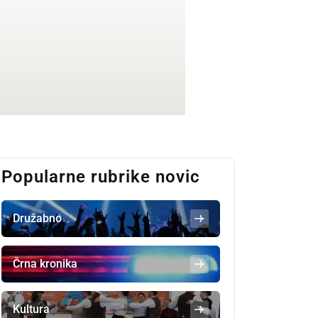
Popularne rubrike novic
Družabno
Črna kronika
Kultura