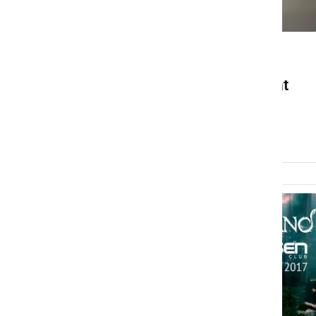
KULTURA IN IZOBRAŽEVANJE
Na terasi DOSOR-ja: Tokrat
»Bicikl party«
torek, 25. julij 2017 ob 21:15