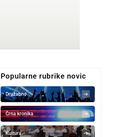
Popularne rubrike novic
Družabno
Črna kronika
Kultura