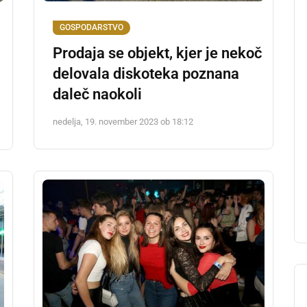
GOSPODARSTVO
Prodaja se objekt, kjer je nekoč
delovala diskoteka poznana
daleč naokoli
nedelja, 19. november 2023 ob 18:12