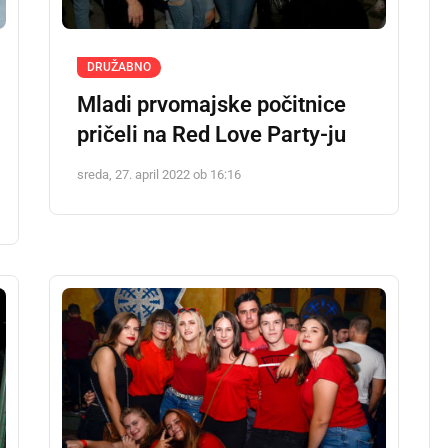
DRUŽABNO
Mladi prvomajske počitnice
pričeli na Red Love Party-ju
sreda, 27. april 2022 ob 16:16