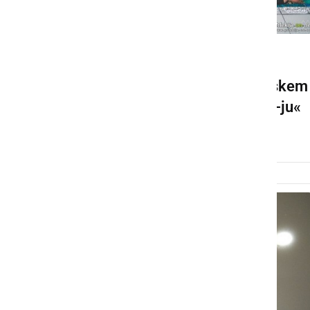
DRUŽABNO
V Ormožu so se ob vročinskem
valu hladili na »Pool Party-ju«
ponedeljek, 6. avgust 2018 ob 16:34