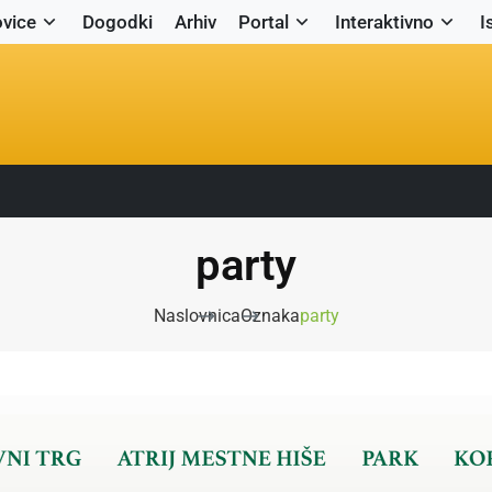
vice
Dogodki
Arhiv
Portal
Interaktivno
I
party
Naslovnica
Oznaka
party