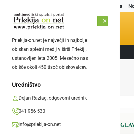
Naslovnica
No
Prlekija-on.net je največji in najbolje
obiskan spletni medij v širši Prlekiji,
Sledite nam:
PETEK, 7. AVGUST 2026
ustanovljen leta 2005. Mesečno nas
obišče okoli 450 tisoč obiskovalcev.
Uredništvo
Dejan Razlag, odgovorni urednik
041 956 530
info@prlekija-on.net