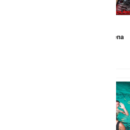
DRUŽABNO
Ob koncu šolskega leta Pena
Party in Pero Martić
nedelja, 30. junij 2019 ob 21:34