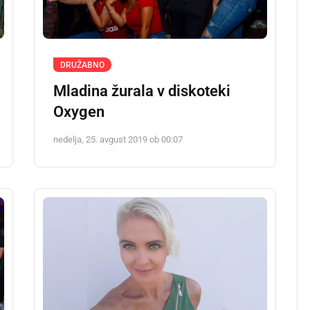
DRUŽABNO
Mladina žurala v diskoteki
Oxygen
nedelja, 25. avgust 2019 ob 00:07