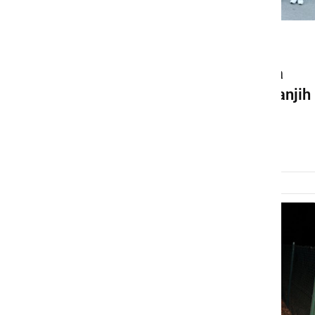
DRUŽABNO
Pri Kavarni Metropol so na
pena partyju žurali do jutranjih
ur
petek, 16. junij 2023 ob 21:37