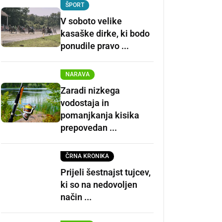
ŠPORT
V soboto velike
kasaške dirke, ki bodo
ponudile pravo ...
NARAVA
Zaradi nizkega
vodostaja in
pomanjkanja kisika
prepovedan ...
ČRNA KRONIKA
Prijeli šestnajst tujcev,
ki so na nedovoljen
način ...