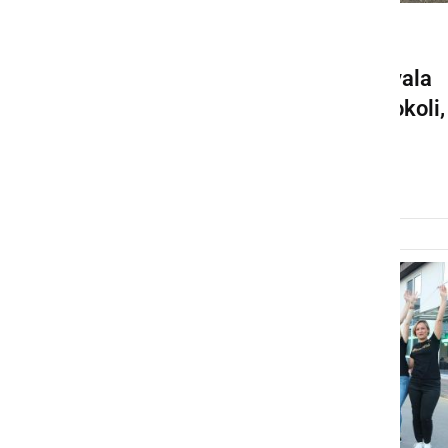
GOSPODARSTVO
Objekt, kjer je nekoč delovala
diskoteka znana daleč naokoli,
še vedno naprodaj
nedelja, 25. januar 2026 ob 12:23