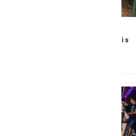
DRUŽABNO
Poletne počitnice zaključili s
Pool Party-jem
nedelja, 25. avgust 2019 ob 18:46