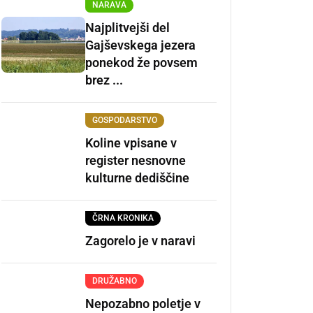
NARAVA
Najplitvejši del
Gajševskega jezera
ponekod že povsem
brez ...
GOSPODARSTVO
Koline vpisane v
register nesnovne
kulturne dediščine
ČRNA KRONIKA
Zagorelo je v naravi
DRUŽABNO
Nepozabno poletje v