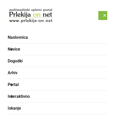
Prijava
ČETRTEK, 6. AVGUST 2026
Naslovnica
past
Novice
Dogodki
Arhiv
Portal
Interaktivno
Iskanje
ČRNA KRONIKA