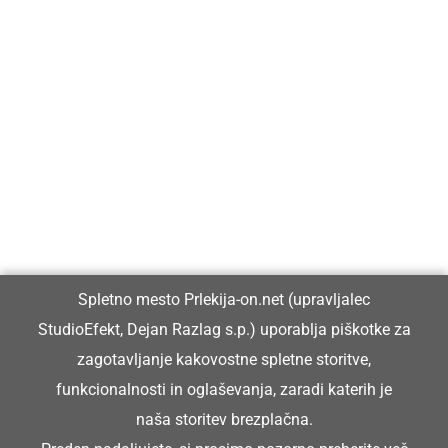
Prlekija-on.net je največji in najbolje obiskan spletni medij v
Prlekiji.
Vpisan je v razvid medijev, ki ga vodi Ministrstvo za kulturo
Republike Slovenije, pod zaporedno številko 1529.
Glavni in odgovorni urednik:
Spletno mesto Prlekija-on.net (upravljalec
Dejan Razlag
StudioEfekt, Dejan Razlag s.p.) uporablja piškotke za
info@prlekija-on.net
zagotavljanje kakovostne spletne storitve,
funkcionalnosti in oglaševanja, zaradi katerih je
naša storitev brezplačna.