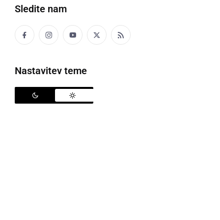
Sledite nam
Politika
Gospodarstvo
Nastavitev teme
Narava
Zanimivosti