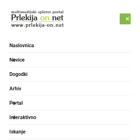
Prijava
PETEK, 7. AVGUST 2026
Naslovnica
Patrik Vojsk
Novice
Dogodki
Arhiv
Portal
Interaktivno
Iskanje
ŠPORT