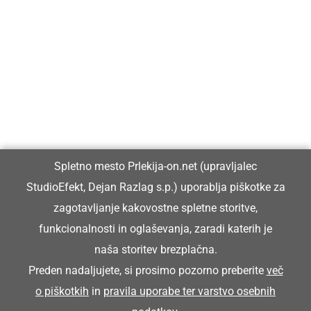
Prlekija-on.net je največji in najbolje obiskan spletni medij v
Prlekiji.
Vpisan je v razvid medijev, ki ga vodi Ministrstvo za kulturo
Republike Slovenije, pod zaporedno številko 1529.
Glavni in odgovorni urednik:
Spletno mesto Prlekija-on.net (upravljalec
Dejan Razlag
StudioEfekt, Dejan Razlag s.p.) uporablja piškotke za
info@prlekija-on.net
zagotavljanje kakovostne spletne storitve,
funkcionalnosti in oglaševanja, zaradi katerih je
naša storitev brezplačna.
Preden nadaljujete, si prosimo pozorno preberite
več
o piškotkih
in
pravila uporabe ter varstvo osebnih
© Prlekija-on.net | 2005 - 2026 | Vse pravice pridržane |