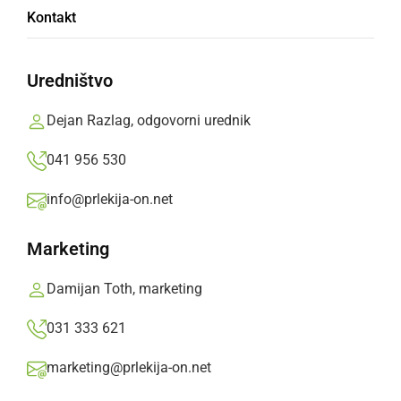
Bron za Narseja v Dakarju
Kontakt
ponedeljek, 19. november 2018 ob 19:43
Uredništvo
Dejan Razlag, odgovorni urednik
Popularne rubrike novic
041 956 530
Družabno
info@prlekija-on.net
Marketing
Črna kronika
Damijan Toth, marketing
Kultura
031 333 621
Šport
marketing@prlekija-on.net