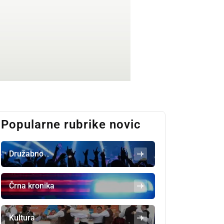
Popularne rubrike novic
Družabno
Črna kronika
Kultura