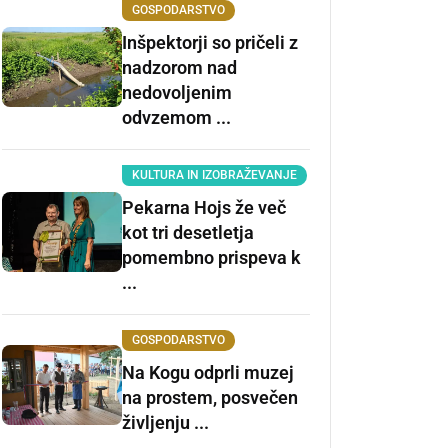
GOSPODARSTVO
Inšpektorji so pričeli z
nadzorom nad
nedovoljenim
odvzemom ...
KULTURA IN IZOBRAŽEVANJE
Pekarna Hojs že več
kot tri desetletja
pomembno prispeva k
...
GOSPODARSTVO
Na Kogu odprli muzej
na prostem, posvečen
življenju ...