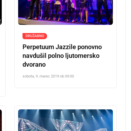
DRUŽABNO
Perpetuum Jazzile ponovno
navdušil polno ljutomersko
dvorano
sobota, 9. marec 2019 ob 09:00