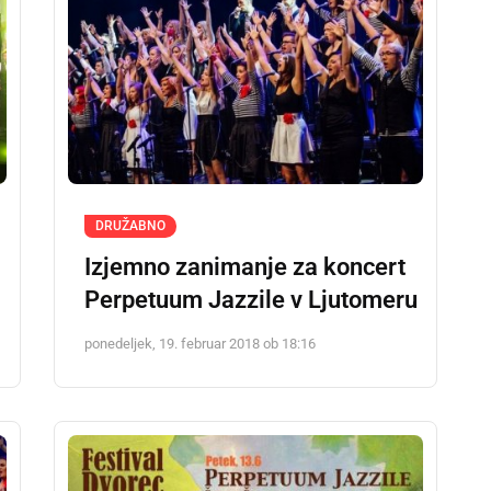
DRUŽABNO
Izjemno zanimanje za koncert
Perpetuum Jazzile v Ljutomeru
ponedeljek, 19. februar 2018 ob 18:16