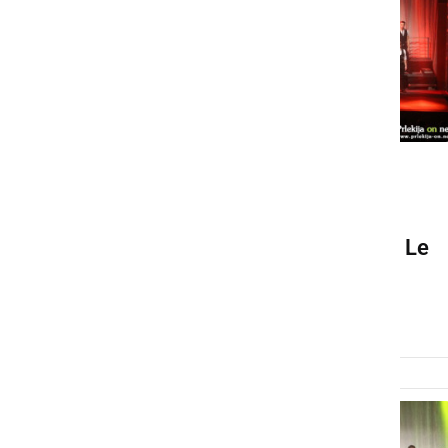
DRUŽABNO
Perpetuum Jazzile se v
Ljutomer vračajo s turnejo Le
slovensko
ponedeljek, 25. februar 2019 ob 19:51