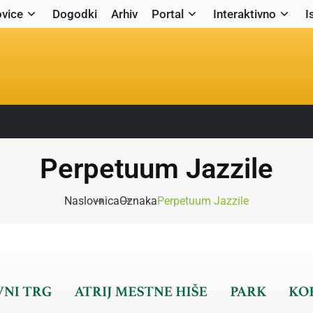
vice
Dogodki
Arhiv
Portal
Interaktivno
I
Perpetuum Jazzile
Naslovnica
Oznaka
Perpetuum Jazzile