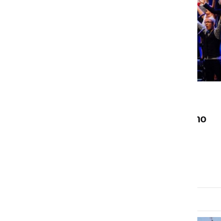
DRUŽABNO
V Ljutomer prihaja svetovno
priznani zbor Perpetuum
Jazzile
četrtek, 28. december 2017 ob 19:43