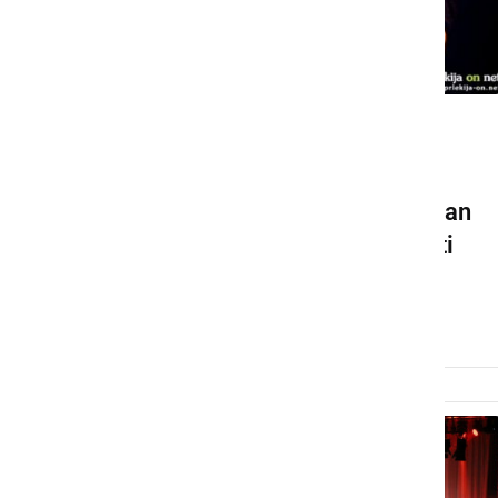
DRUŽABNO
Zaradi pozitivnega testa
odpovedan težko pričakovan
koncert Luke Šulića v Sveti
Trojici
nedelja, 27. september 2020 ob 18:53