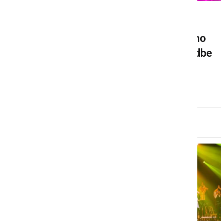
DRUŽABNO
V praznični december bomo
vstopili s koncertom zasedbe
Perpetuum Jazzile
nedelja, 17. november 2024 ob 17:31