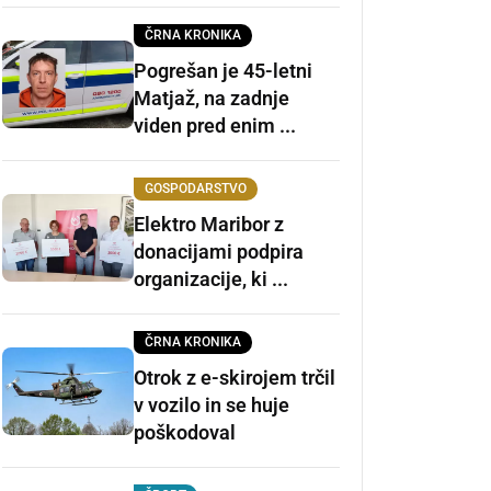
ČRNA KRONIKA
Pogrešan je 45-letni
Matjaž, na zadnje
viden pred enim ...
GOSPODARSTVO
Elektro Maribor z
donacijami podpira
organizacije, ki ...
ČRNA KRONIKA
Otrok z e-skirojem trčil
v vozilo in se huje
poškodoval