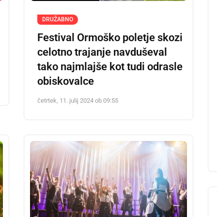
DRUŽABNO
Festival Ormoško poletje skozi
celotno trajanje navduševal
tako najmlajše kot tudi odrasle
obiskovalce
četrtek, 11. julij 2024 ob 09:55