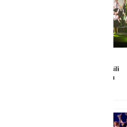
DRUŽABNO
Perpetuum Jazzile navdušili
polno dvorano v Ljutomeru
sobota, 17. marec 2018 ob 21:43