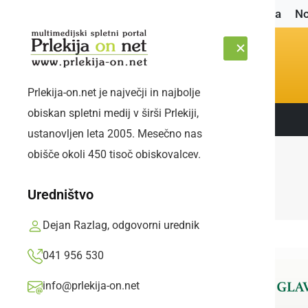
Naslovnica
No
Prlekija-on.net je največji in najbolje
obiskan spletni medij v širši Prlekiji,
Sledite nam:
SOBOTA, 8. AVGUST 2026
ustanovljen leta 2005. Mesečno nas
obišče okoli 450 tisoč obiskovalcev.
Uredništvo
Dejan Razlag, odgovorni urednik
041 956 530
info@prlekija-on.net