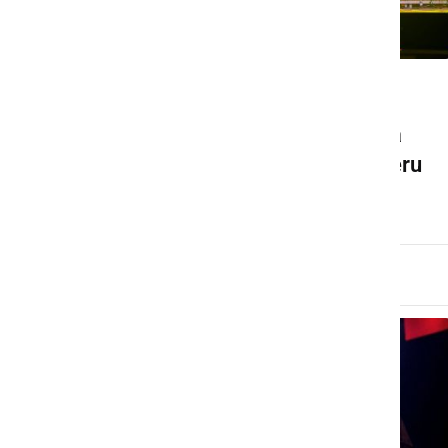
DRUŽABNO
Perpetuum Jazzile in Nina
Pušlar navdušili v Ljutomeru
nedelja, 27. marec 2022 ob 18:15