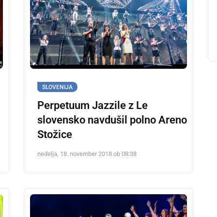
SLOVENIJA
Perpetuum Jazzile z Le
slovensko navdušil polno Areno
Stožice
nedelja, 18. november 2018 ob 08:38