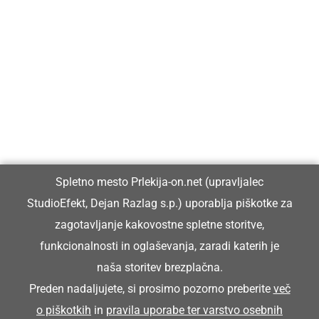
Prlekija-on.net je največji in najbolje obiskan spletni medij v
Prlekiji.
Vpisan je v razvid medijev, ki ga vodi Ministrstvo za kulturo
Republike Slovenije, pod zaporedno številko 1529.
Glavni in odgovorni urednik:
Spletno mesto Prlekija-on.net (upravljalec
Dejan Razlag
StudioEfekt, Dejan Razlag s.p.) uporablja piškotke za
info@prlekija-on.net
zagotavljanje kakovostne spletne storitve,
funkcionalnosti in oglaševanja, zaradi katerih je
naša storitev brezplačna.
Preden nadaljujete, si prosimo pozorno preberite
več
o piškotkih
in
pravila uporabe ter varstvo osebnih