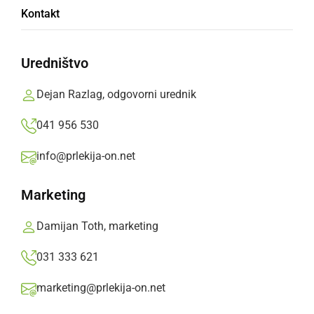
Kontakt
Uredništvo
Dejan Razlag, odgovorni urednik
DRUŽABNO
Tradicionalni prvomajski pohod na
041 956 530
Jeruzalem ponovno združil množice
info@prlekija-on.net
pohodnikov
petek, 1. maj 2026 ob 21:29
Marketing
Damijan Toth, marketing
031 333 621
marketing@prlekija-on.net