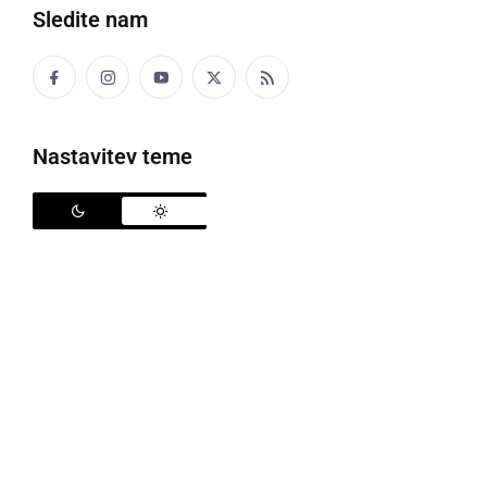
Sledite nam
Nastavitev teme
DRUŽABNO
Kakšna ponudba vas letos čaka za 1. maj
na Jeruzalemu?
sreda, 29. april 2026 ob 22:18