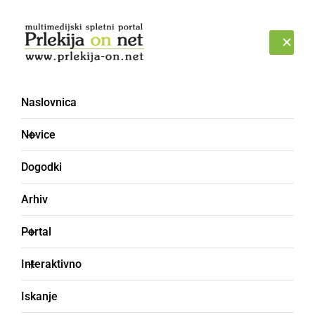
Prijava
PONEDELJEK, 10. AVGUST 2026
Naslovnica
PGD Miklavž pri Ormožu
Novice
Dogodki
Arhiv
Portal
Interaktivno
Iskanje