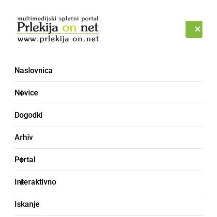
Prijava
NEDELJA, 9. AVGUST 2026
Naslovnica
PGD Stročja vas
Novice
Dogodki
Arhiv
Portal
Interaktivno
Iskanje
KULTURA IN IZOBRAŽEVANJE