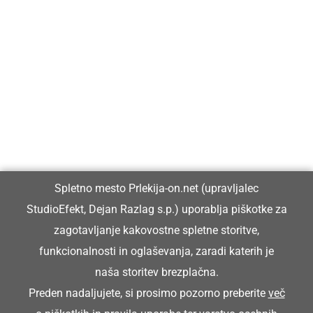
Prlekija-on.net je največji in najbolje obiskan spletni medij v
Prlekiji.
Vpisan je v razvid medijev, ki ga vodi Ministrstvo za kulturo
Republike Slovenije, pod zaporedno številko 1529.
Glavni in odgovorni urednik:
Spletno mesto Prlekija-on.net (upravljalec
Dejan Razlag
StudioEfekt, Dejan Razlag s.p.) uporablja piškotke za
info@prlekija-on.net
zagotavljanje kakovostne spletne storitve,
funkcionalnosti in oglaševanja, zaradi katerih je
naša storitev brezplačna.
Preden nadaljujete, si prosimo pozorno preberite
več