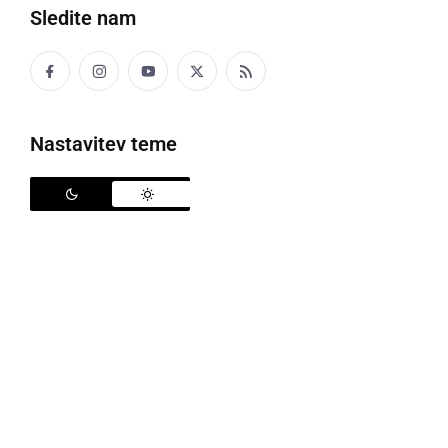
Sledite nam
Politika
Gospodarstvo
Nastavitev teme
Narava
Zanimivosti