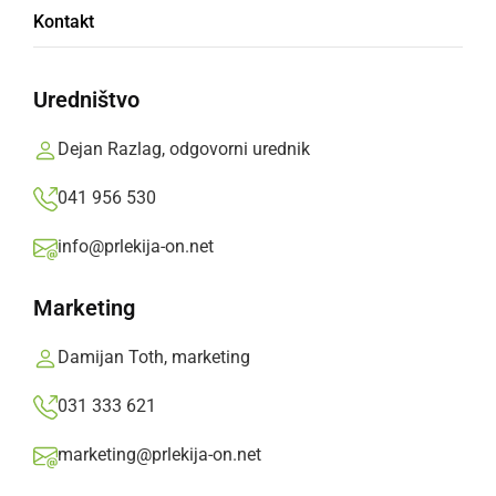
Naučila se je braillove pisave
Kontakt
ponedeljek, 15. december 2008 ob 20:34
Uredništvo
Dejan Razlag, odgovorni urednik
Popularne rubrike novic
041 956 530
Družabno
info@prlekija-on.net
Marketing
Črna kronika
Damijan Toth, marketing
Kultura
031 333 621
Šport
marketing@prlekija-on.net