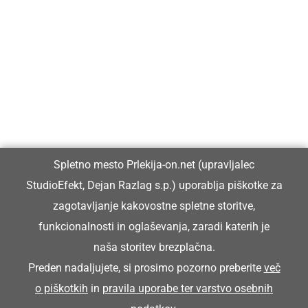
Prlekija-on.net je največji in najbolje obiskan spletni medij v
Prlekiji.
Vpisan je v razvid medijev, ki ga vodi Ministrstvo za kulturo
Republike Slovenije, pod zaporedno številko 1529.
Glavni in odgovorni urednik:
Spletno mesto Prlekija-on.net (upravljalec
Dejan Razlag
StudioEfekt, Dejan Razlag s.p.) uporablja piškotke za
info@prlekija-on.net
zagotavljanje kakovostne spletne storitve,
funkcionalnosti in oglaševanja, zaradi katerih je
naša storitev brezplačna.
Preden nadaljujete, si prosimo pozorno preberite
več
o piškotkih
in
pravila uporabe ter varstvo osebnih
© Prlekija-on.net | 2005 - 2026 | Vse pravice pridržane |