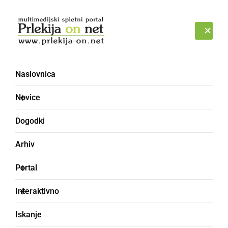
Prijava
SOBOTA, 8. AVGUST 2026
Naslovnica
pivo
Novice
Dogodki
Arhiv
Portal
Interaktivno
Iskanje
DRUŽABNO