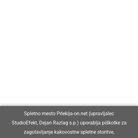
Prlekija-on.net je največji in najbolje obiskan spletni medij v
Prlekiji.
Vpisan je v razvid medijev, ki ga vodi Ministrstvo za kulturo
Republike Slovenije, pod zaporedno številko 1529.
Glavni in odgovorni urednik:
Spletno mesto Prlekija-on.net (upravljalec
Dejan Razlag
StudioEfekt, Dejan Razlag s.p.) uporablja piškotke za
info@prlekija-on.net
zagotavljanje kakovostne spletne storitve,